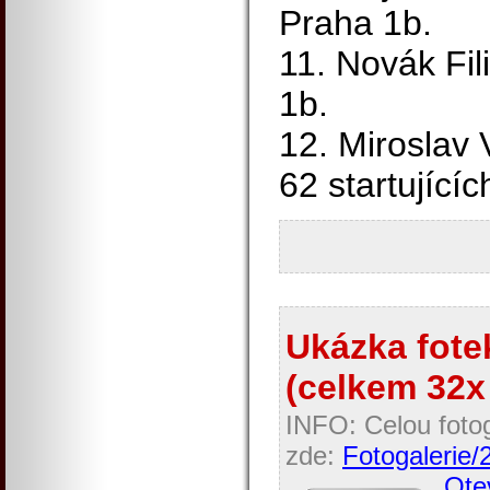
Praha 1b.
11. Novák Fil
1b.
12. Miroslav 
62 startujícíc
Ukázka fotek
(celkem 32x 
INFO: Celou fotog
zde:
Fotogalerie
Otev