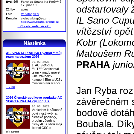
Bydliště
Fanshop Sparta Na Perštýně
17, praha 1
odstartovaly 
Záliby
sport
Foto
Ve fotogalerii
IL Sano Cupu
Kontakt
cycleparking@sezn...
http://www.sparta-cycling.cz
.: Chcete vědět více? :.
vítězství opě
Kobr (Lokomo
Nástěnka
Matoušem R
AC SPARTA PRAHSA Cycling ‘‘ můj
team na sezónu 2026
PRAHA
junio
30. 03. 2026
1. AC SPARTA
ELITE/ Continental
team - road / gravel
Chci závodit v
kategorii Elite a U23 /
Continentání licencí.
...více
Jan Ryba rozh
2026 Členské spolkové poplatky AC
závěrečném s
SPARTA PRAHA cycling z.s.
30. 03. 2026
bodově dotáh
Vzhledem k zákonné
povinnosti vybírat
členské poplatky,
Boubala. Dík
prosím všechny
členy ACS, kteří mají
licenci ČSC o
uhrazení