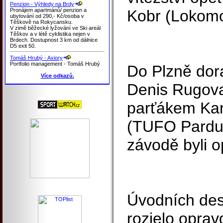
Penzion - Výhledy na Brdy
Pronájem apartmánů/ penzion a
Kobr (Lokomo
ubytování od 290,- Kč/osoba v
Těškově na Rokycansku.
V zimě běžecké lyžování ve Ski areál
Těškov a v létě cyklistika nejen v
Brdech. Dostupnost 3 km od dálnice
D5 exit 50.
Tomáš Hrubý - Axiory
Portfolio management - Tomáš Hrubý
Do Plzně dora
Více odkazů.
Denis Rugova
parťákem Ka
(TUFO Pardus
závodě byli o
Úvodních des
rozjelo oprav