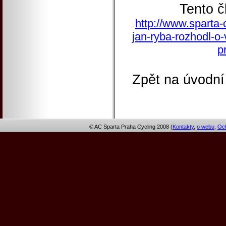
Tento č
http://www.sparta-
jan-ryba-rozhodl-o-
p
Zpět na úvodní
© AC Sparta Praha Cycling 2008 (
Kontakty
,
o webu
,
Och