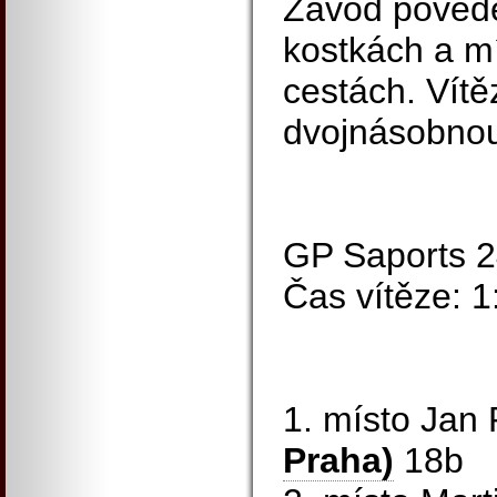
Závod poved
kostkách a m
cestách. Vítěz
dvojnásobnou
GP Saports 2
Čas vítěze: 
1. místo Jan
Praha)
18b