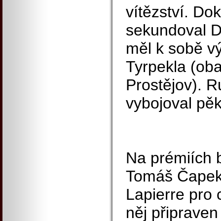
vítězství. Do
sekundoval D
měl k sobě v
Tyrpekla (o
Prostějov). 
vybojoval pěk
Na prémiích b
Tomáš Čapek
Lapierre pro c
něj připraven