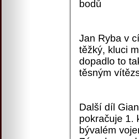
bodů
Jan Ryba v cí
těžký, kluci 
dopadlo to ta
těsným vítězs
Další díl Gia
pokračuje 1. 
bývalém voje