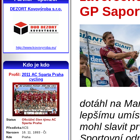
GP Sapor
DEZORT Kovovýroba s.r.o.
http://www.kovovyroba.eu/
Kdo je kdo
Profil:
2011 AC Sparta Praha
cycling
dotáhl na Mar
lepšímu umíst
Status
Oficiální člen týmu AC
mohl slavit pr
Sparta Praha
Přezdívka
ACS
Narozen
16. 11. 1893 - Čt
Sportovní od
Kde
Praha