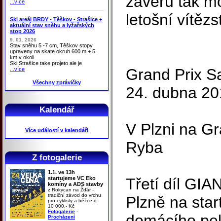
závěru tak mo
...více
letošní vítězst
Ski areál BRDY - Těškov - Strašice +
aktuální stav sněhu a lyžařských
stop 2026
9. 01. 2026
Stav sněhu 5 -7 cm, Těškov stopy
upraveny na skate okruh 600 m + 5
km v okolí
Ski Strašice take projeto ale je
Grand Prix S
...více
Všechny zprávičky
24. dubna 20
Kalendář
V Plzni na Gra
Více událostí v kalendáři
Ryba
Z fotogalerie
1.1. ve 13h
startujeme VC Eko
Třetí díl GIA
komíny a ADS stavby
z Rokycan na Žďár -
tradiční závod do vrchu
Plzně na star
pro cyklisty a běžce o
10 000,- Kč
Fotogalerie
-
domácího pel
Procházení