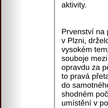
aktivity.
Prvenství na p
v Plzni, drže
vysokém temp
souboje mezi 
opravdu za p
to pravá pře
do samotného
shodném poč
umístění v po