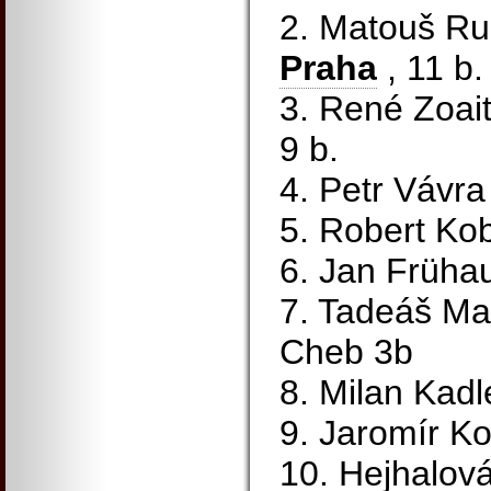
2. Matouš R
Praha
, 11 b.
3. René Zoait
9 b.
4. Petr Vávr
5. Robert Ko
6. Jan Frühau
7. Tadeáš Man
Cheb 3b
8. Milan Kadl
9. Jaromír K
10. Hejhalov