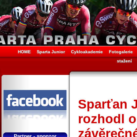
HOME
Sparta Junior
Cykloakademie
Fotogalerie
stažení
Sparťan 
rozhodl o 
závěrečné
Partner - sponzor