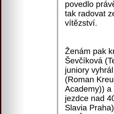
povedlo práv
tak radovat 
vítězství.
Ženám pak kr
Ševčíková (T
juniory vyhrá
(Roman Kreuz
Academy)) a 
jezdce nad 40
Slavia Praha