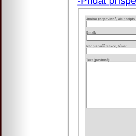
-Přidat přísp
Jméno (nepovinné, ale podpis j
Email:
Nadpis vaší reakce, téma:
Text (povinné):