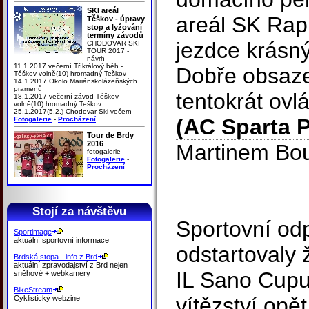
SKI areál
areál SK Rapi
Těškov - úpravy
stop a lyžování
termíny závodů
jezdce krásn
CHODOVAR SKI
TOUR 2017 -
návrh
11.1.2017 večerní Tříkrálový běh -
Dobře obsaze
Těškov volně(10) hromadný Teškov
14.1.2017 Okolo Mariánskolázeňských
pramenů
tentokrát ov
18.1.2017 večerní závod Těškov
volně(10) hromadný Teškov
25.1.2017(5.2.) Chodovar Ski večern
(AC Sparta 
Fotogalerie
-
Procházení
Tour de Brdy
2016
Martinem Bo
fotogalerie
Fotogalerie
-
Procházení
Stojí za návštěvu
Sportovní od
Sportimage
aktuální sportovní informace
odstartovaly 
Brdská stopa - info z Brd
aktuální zpravodajství z Brd nejen
IL Sano Cupu
sněhové + webkamery
BikeStream
vítězství opě
Cyklistický webzine