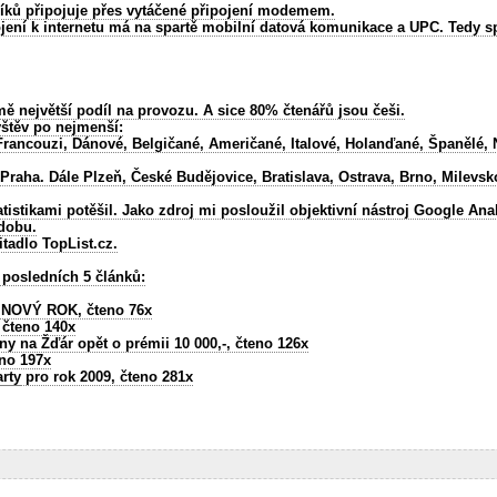
íků připojuje přes vytáčené připojení modemem.
pojení k internetu má na spartě mobilní datová komunikace a UPC. Tedy s
 největší podíl na provozu. A sice 80% čtenářů jsou češi.
vštěv po nejmenší:
 Francouzi, Dánové, Belgičané, Američané, Italové, Holanďané, Španělé, N
raha. Dále Plzeň, České Budějovice, Bratislava, Ostrava, Brno, Milevsko,
istikami potěšil. Jako zdroj mi posloužil objektivní nástroj Google Anal
dobu.
tadlo TopList.cz.
 posledních 5 článků:
OVÝ ROK, čteno 76x
 čteno 140x
 na Žďár opět o prémii 10 000,-, čteno 126x
no 197x
rty
pro rok 2009, čteno 281x