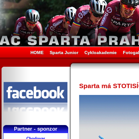
HOME
Sparta Junior
Cykloakademie
Fotogal
Sparta má STOTISÍ
Partner - sponzor
Chodovar