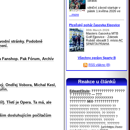
Strašic
silniční závod startuje v
pátek 1.května 2026 ve
...more
Plzeňský pohár časovka Ejpovice
30th March 2026
Masters časovka MTB
Golf Ejpovice - Zdenek
Rubáš obsadil 3. místo
AC
 úvodní stránky. Podobně
SPARTA PRAHA
zení.
Všechny zprávy Sparty B
nka Fanshop. Pak Fórum, Archív
RSS vlákno (B)
Reakce u článků
ký, Ondřej Vobora, Michal Kesl,
uřín.
EdwardStulp
: ??????????? ?????
? ????????? — ???
???????????? ?????????
???????? SEO ????????????
). Třetí je Opera. Ta má, ale
????? ?????? ???????????? ??
??????????? ?????. ?????????? ?
????????? ????????, ?? ?????
 Vašim dosluhujícím počítačům
???????? ???????? ????????? ?
???????? ??????????. ??????
????????? ???????????, ???????
????? ?????? ?????. [url=https://seo-