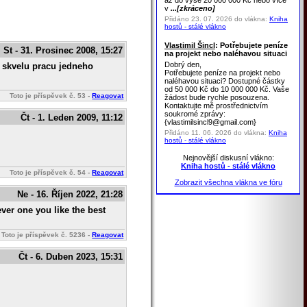
až do výše 20 000 000 Kč nebo více
v
...[zkráceno]
Přidáno 23. 07. 2026 do vlákna:
Kniha
hostů - stálé vlákno
Vlastimil Šincl
: Potřebujete peníze
St - 31. Prosinec 2008, 15:27
na projekt nebo naléhavou situaci
Dobrý den,
t skvelu pracu jedneho
Potřebujete peníze na projekt nebo
naléhavou situaci? Dostupné částky
od 50 000 Kč do 10 000 000 Kč. Vaše
Toto je příspěvek č.
53
-
Reagovat
žádost bude rychle posouzena.
Kontaktujte mě prostřednictvím
soukromé zprávy:
Čt - 1. Leden 2009, 11:12
{vlastimilsincl9@gmail.com}
Přidáno 11. 06. 2026 do vlákna:
Kniha
hostů - stálé vlákno
Nejnovější diskusní vlákno:
Kniha hostů - stálé vlákno
Toto je příspěvek č.
54
-
Reagovat
Zobrazit všechna vlákna ve fóru
Ne - 16. Říjen 2022, 21:28
ver one you like the best
Toto je příspěvek č.
5236
-
Reagovat
Čt - 6. Duben 2023, 15:31