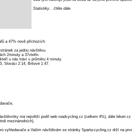
Statistiky... čtěte dále.
řů a 47% nově příchozích.
 stránek za jednu návštěvu.
ách 2minuty a 37vteřin.
kteří u nás tráví v průměru 4 minuty.
, Slováci 2:14, Britové 1:47.
davače,
ávštěvníky má největší podíl web roadcycling.cz (celkem 4%), dále bikeri.cz
etně mezinárodních).
pro vyhledavače a Vašim návštěvám se stránky Sparta-cycling.cz drží na prvn