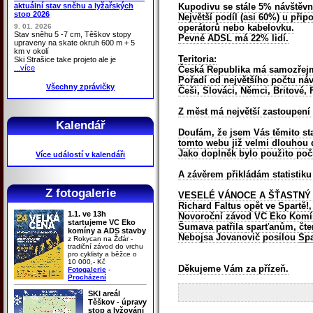
aktuální stav sněhu a lyžařských
Kupodivu se stále 5% návštěvn
stop 2026
Největší podíl (asi 60%) u při
9. 01. 2026
operátorů nebo kabelovku.
Stav sněhu 5 -7 cm, Těškov stopy
Pevné ADSL má 22% lidí.
upraveny na skate okruh 600 m + 5
km v okolí
Teritoria:
Ski Strašice take projeto ale je
...více
Česká Republika má samozřejmě
Pořadí od největšího počtu ná
Všechny zprávičky
Češi, Slováci, Němci, Britové,
Z měst má největší zastoupení P
Kalendář
Doufám, že jsem Vás těmito stat
tomto webu již velmi dlouhou 
Jako doplněk bylo použito poči
Více událostí v kalendáři
A závěrem přikládám statistiku
Z fotogalerie
VESELÉ VÁNOCE A ŠŤASTNÝ N
Richard Faltus opět ve Spartě!,
1.1. ve 13h
Novoroční závod VC Eko Komíny
startujeme VC Eko
Šumava patřila
sparťanům,
čte
komíny a ADS stavby
Nebojsa Jovanovič posilou
Spa
z Rokycan na Žďár -
tradiční závod do vrchu
pro cyklisty a běžce o
10 000,- Kč
Děkujeme Vám za přízeň.
Fotogalerie
-
Procházení
SKI areál
Těškov - úpravy
stop a lyžování