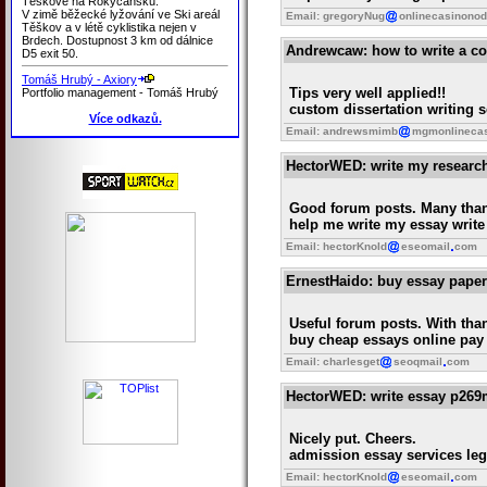
Těškově na Rokycansku.
V zimě běžecké lyžování ve Ski areál
Email: gregoryNug
onlinecasinono
Těškov a v létě cyklistika nejen v
Brdech. Dostupnost 3 km od dálnice
Andrewcaw
: how to write a 
D5 exit 50.
Tomáš Hrubý - Axiory
Tips very well applied!!
Portfolio management - Tomáš Hrubý
custom dissertation writing s
Více odkazů.
Email: andrewsmimb
mgmonlineca
HectorWED
: write my researc
Good forum posts. Many tha
help me write my essay write
Email: hectorKnold
eseomail
com
ErnestHaido
: buy essay paper
Useful forum posts. With tha
buy cheap essays online pay
Email: charlesget
seoqmail
com
HectorWED
: write essay p26
Nicely put. Cheers.
admission essay services legi
Email: hectorKnold
eseomail
com