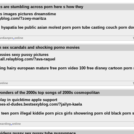
ns are stumbling across porn here s how they
os images pictures dreamstime
xyblog.com/?zoey-maritza
 hyapatia lee public asian molest porn porn tube casting couch porn 
ardianpro
online
rn sex scandals and shocking porno movies
ussies sexy pussy pictures
all.relayblog.com/?ava-raquel
ming hairy european mature free porn video 100 free disney cartoon porn
online
 wonders of the 2000s top songs of 2000s cosmopolitan
lay in quicktime apple support
mes-xl-dudes.bestsexyblog.com/?jailyn-kaela
 teen porn illegal kiddie porn pics girls showering porn old black porn s
warding
online
 videos pussy sex pussy tube pussyspace