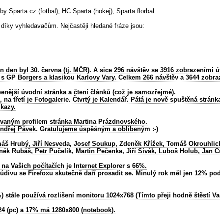
y Sparta.cz (fotbal), HC Sparta (hokej), Sparta florbal.
 díky vyhledavačům. Nejčastěji hledané fráze jsou:
n den byl 30. června (tj. MČR). A sice 296 návštěv se 3916 zobrazeními
d s GP Borgers a klasikou Karlovy Vary. Celkem 266 návštěv a 3644 zobra
benější úvodní stránka a čtení článků (což je samozřejmé).
 na třetí je Fotogalerie. Čtvrtý je Kalendář. Pátá je nově spuštěná strá
kazy.
vovaným profilem stránka Martina Prázdnovského.
 Ondřej Pávek. Gratulujeme úspěšným a oblíbeným :-)
máš Hrubý, Jiří Nesveda, Josef Soukup, Zdeněk Křížek, Tomáš Okrouhlic
něk Rubáš, Petr Pučelík, Martin Pečenka, Jiří Sivák, Luboš Holub, Jan C
a Vašich počítačích je Internet Explorer s 66%.
divu se Firefoxu skutečně daří prosadit se. Minulý rok měl jen 12% podíl
2%) stále používá rozlišení monitoru 1024x768 (Tímto přeji hodně štěstí
4 (pc) a 17% má 1280x800 (notebook).