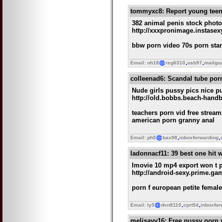
tommyxc8
: Report young tee
382 animal penis stock phot
http://xxxpronimage.instase
bbw porn video 70s porn star
Email: nh18
reg6310
usb97
mailgu
colleenad6
: Scandal tube po
Nude girls pussy pics nice p
http://old.bobbs.beach-handb
teachers porn vid free strea
american porn granny anal
Email: ph5
bax98
inboxforwarding
ladonnacf11
: 39 best one hit
Imovie 10 mp4 export won t p
http://android-sexy.prime.ga
porn f european petite female
Email: ly5
dvn8110
cprt54
inboxfor
melisayy16
: Free pussy porn