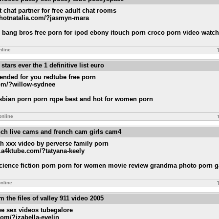
 chat partner for free adult chat rooms
d.hotnatalia.com/?jasmyn-mara
n bang bros free porn for ipod ebony itouch porn croco porn video watc
nline
tars ever the 1 definitive list euro
nded for you redtube free porn
com/?willow-sydnee
esbian porn porn rqpe best and hot for women porn
online
ench live cams and french cam girls cam4
gth xxx video by perverse family porn
r.a4ktube.com/?tatyana-keely
science fiction porn porn for women movie review grandma photo porn g
nline
om the files of valley 911 video 2005
ee sex videos tubegalore
com/?izabella-evelin