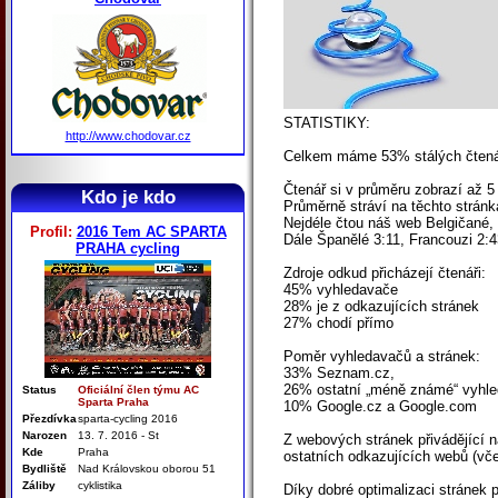
STATISTIKY:
http://www.chodovar.cz
Celkem máme 53% stálých čtená
Čtenář si v průměru zobrazí až 5
Kdo je kdo
Průměrně stráví na těchto stránk
Nejdéle čtou náš web Belgičané, 
Profil:
2016 Tem AC SPARTA
Dále Španělé 3:11, Francouzi 2:43
PRAHA cycling
Zdroje odkud přicházejí čtenáři:
45% vyhledavače
28% je z odkazujících stránek
27% chodí přímo
Poměr vyhledavačů a stránek:
33% Seznam.cz,
26% ostatní „méně známé“ vyhle
Status
Oficiální člen týmu AC
Sparta Praha
10% Google.cz a Google.com
Přezdívka
sparta-cycling 2016
Narozen
13. 7. 2016 - St
Z webových stránek přivádějící n
Kde
Praha
ostatních odkazujících webů (vč
Bydliště
Nad Královskou oborou 51
Záliby
cyklistika
Díky dobré optimalizaci stránek 