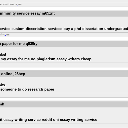
depositbonus
us
community service essay m85znt
ervice custom dissertation services buy a phd dissertation undergraduat
sino
us
h paper for me q830ry
nks!
 my essay for me no plagiarism essay writers cheap
 online j23bep
nks.
 someone to do research paper
9mh
t essay writing service reddit uni essay writing service