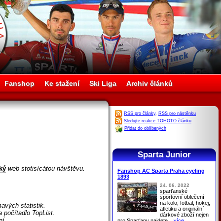
Fanshop
Ke stažení
Ski Liga
Archiv článků
RSS pro články
,
RSS pro nástěnku
Sledujte reakce TOHOTO článku
Přidat do oblíbených
Sparta Junior
ký
web stotisícátou návštěvu.
Fanshop AC Sparta Praha cycling
1893
24. 06. 2022
sparťanské
sportovní oblečení
na kolo, fotbal, hokej,
avých statistik.
atletiku a originální
a počítadlo TopList.
dárkové zboží nejen
ní.
pro
Sparťany
najdete
...více