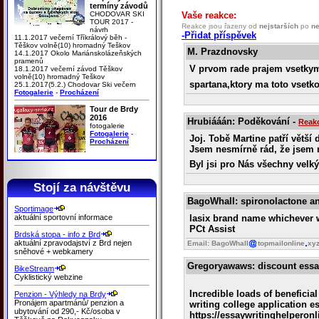
termíny závodů
CHODOVAR SKI
Vaše reakce:
TOUR 2017 -
Reakce jsou řazeny od
nejstarších
po
ne
návrh
-Přidat příspěvek
11.1.2017 večerní Tříkrálový běh -
Těškov volně(10) hromadný Teškov
M. Prazdnovsky
14.1.2017 Okolo Mariánskolázeňských
pramenů
V prvom rade prajem vsetkym 
18.1.2017 večerní závod Těškov
volně(10) hromadný Teškov
spartana,ktory ma toto vsetk
25.1.2017(5.2.) Chodovar Ski večern
Fotogalerie
-
Procházení
Tour de Brdy
2016
Hrubiááán
: Poděkování
-
Reakc
fotogalerie
Fotogalerie
-
Joj. Tobě Martine patří větší d
Procházení
Jsem nesmírně rád, že jsem m
Byl jsi pro Nás všechny velk
Stojí za návštěvu
BagoWhall
: spironolactone 
Sportimage
aktuální sportovní informace
lasix brand name whichever wo
PCt Assist
Brdská stopa - info z Brd
aktuální zpravodajství z Brd nejen
Email: BagoWhall
topmailonline
xy
sněhové + webkamery
Gregoryawaws
: discount ess
BikeStream
Cyklistický webzine
Incredible loads of beneficial
Penzion - Výhledy na Brdy
Pronájem apartmánů/ penzion a
writing college application 
ubytování od 290,- Kč/osoba v
https://essaywritinghelperon