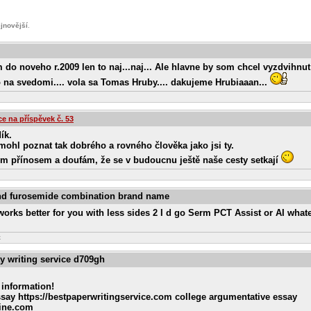
jnovější
.
do noveho r.2009 len to naj...naj... Ale hlavne by som chcel vyzdvihnu
o na svedomi.... vola sa Tomas Hruby.... dakujeme Hrubiaaan...
e na příspěvek č.
53
ík.
ohl poznat tak dobrého a rovného člověka jako jsi ty.
ým přínosem a doufám, že se v budoucnu ještě naše cesty setkají
and furosemide combination brand name
rks better for you with less sides 2 I d go Serm PCT Assist or AI whate
z
ay writing service d709gh
 information!
essay https://bestpaperwritingservice.com college argumentative essay
line.com