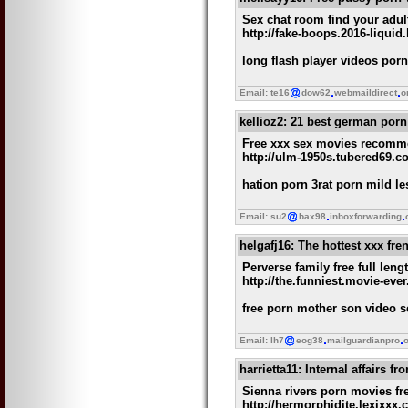
Sex chat room find your adult
http://fake-boops.2016-liqui
long flash player videos por
Email: te16
dow62
webmaildirect
o
kellioz2
: 21 best german porn s
Free xxx sex movies recomme
http://ulm-1950s.tubered69.
hation porn 3rat porn mild l
Email: su2
bax98
inboxforwarding
helgafj16
: The hottest xxx fr
Perverse family free full len
http://the.funniest.movie-eve
free porn mother son video 
Email: lh7
eog38
mailguardianpro
o
harrietta11
: Internal affairs fr
Sienna rivers porn movies fr
http://hermorphidite.lexixxx.