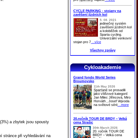
CYCLE PARKING - stojany na
zavěšení jízdních kol
5. 08. 2021
jedinečný systém
zavěšení jízdních kol
a koloběžek od
Sparta cycling.
Univerzální venkovní
stojan pro 7
...více
Všechny zprávy
Cykloakademie
Grand fondo World Series
Broumovsko
11th May 2026
Sparťané
se prosadili
jako vítězové kategorií
Jan Milec Jiřincová, Miro
Horváth , Josef Vejvoda
na světové sérii
...more
20.ročník TOUR DE BRDY – Velká
 (3%) a zbytek jsou spousty
cena Strašic
30th March 2026
20. ročník TOUR DE
BRDY – Velká cena
í stránce při vyhledávání na