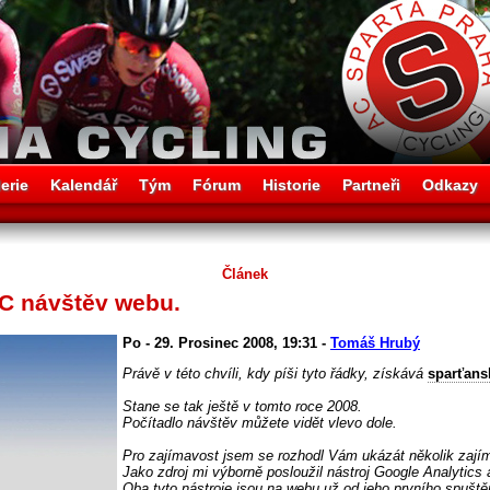
erie
Kalendář
Tým
Fórum
Historie
Partneři
Odkazy
Článek
C návštěv webu.
Po - 29. Prosinec 2008, 19:31 -
Tomáš Hrubý
Právě v této chvíli, kdy píši tyto řádky, získává
sparťans
Stane se tak ještě v tomto roce 2008.
Počítadlo návštěv můžete vidět vlevo dole.
Pro zajímavost jsem se rozhodl Vám ukázát několik zajím
Jako zdroj mi výborně posloužil nástroj Google Analytics 
Oba tyto nástroje jsou na webu už od jeho prvního spuště