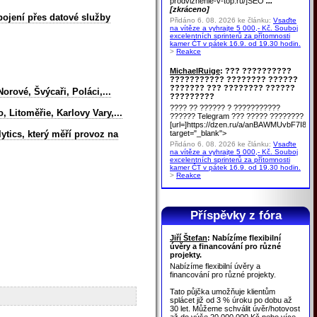
prodvizhenie-v-top.ru/]SEO
...
[zkráceno]
pojení přes datové služby
Přidáno 6. 08. 2026 ke článku:
Vsaďte
na vítěze a vyhrajte 5 000,- Kč. Souboj
excelentních sprinterů za přítomnosti
kamer ČT v pátek 16.9. od 19.30 hodin.
>
Reakce
MichaelRuige
: ??? ??????????
??????????? ???????? ??????
??????? ??? ???????? ??????
orové, Švýcaři, Poláci,...
?????????
???? ?? ?????? ? ???????????
 Litoměřie, Karlovy Vary,...
?????? Telegram ??? ????? ????????
[url=]https://dzen.ru/a/anBAWMUvbF7I8u
target="_blank">
ytics, který měří provoz na
Přidáno 6. 08. 2026 ke článku:
Vsaďte
na vítěze a vyhrajte 5 000,- Kč. Souboj
excelentních sprinterů za přítomnosti
kamer ČT v pátek 16.9. od 19.30 hodin.
>
Reakce
Příspěvky z fóra
Jiří Štefan
: Nabízíme flexibilní
úvěry a financování pro různé
projekty.
Nabízíme flexibilní úvěry a
financování pro různé projekty.
Tato půjčka umožňuje klientům
splácet již od 3 % úroku po dobu až
30 let. Můžeme schválit úvěr/hotovost