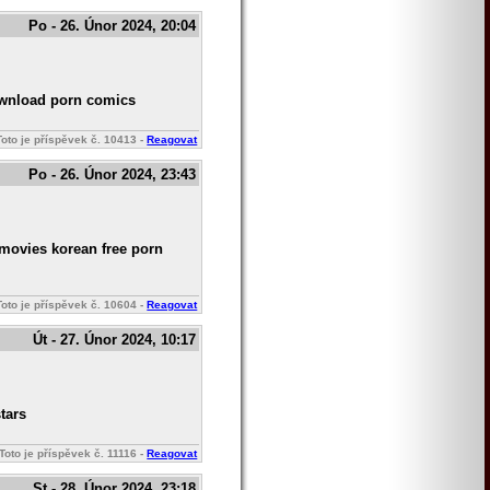
Po - 26. Únor 2024, 20:04
download porn comics
Toto je příspěvek č.
10413
-
Reagovat
Po - 26. Únor 2024, 23:43
 movies korean free porn
Toto je příspěvek č.
10604
-
Reagovat
Út - 27. Únor 2024, 10:17
tars
Toto je příspěvek č.
11116
-
Reagovat
St - 28. Únor 2024, 23:18