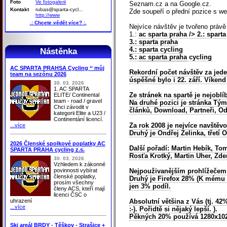
Foto
Ve fotogalerii
Seznam.cz a na Google.cz.
Kontakt
rubas@sparta-cycl...
Zde soupeří o přední pozice s web
http://www
.: Chcete vědět více? :.
Nejvíce návštěv je tvořeno právě
1.:
ac sparta praha
/> 2.: sparta
3.: sparta praha
4.: sparta cycling
Nástěnka
5.:
ac sparta praha
cycling
AC SPARTA PRAHSA Cycling ‘‘ můj
Rekordní počet návštěv za jede
team na sezónu 2026
úspěšné bylo i 22. září. Víken
30. 03. 2026
1. AC SPARTA
Ze stránek na spartě je nejoblí
ELITE/ Continental
team - road / gravel
Na druhé pozici je stránka Tým,
Chci závodit v
článků, Download, Partneři, Od
kategorii Elite a U23 /
Continentání licencí.
Za rok 2008 je nejvíce navště
...více
Druhý je Ondřej Zelinka, třetí
2026 Členské spolkové poplatky AC
Další pořadí: Martin Hebík, To
SPARTA PRAHA cycling z.s.
Rosťa Krotký, Martin Uher, Zde
30. 03. 2026
Vzhledem k zákonné
povinnosti vybírat
Nejpouživanějším prohlížečem n
členské poplatky,
Druhý je Firefox 28% (K mému ú
prosím všechny
jen 3% podíl.
členy ACS, kteří mají
licenci ČSC o
uhrazení
Absolutní většina z Vás (tj. 4
...více
:-). Pořidtě si nějaký lepší. ).
Pěkných 20% používá 1280x102
Ski areál BRDY - Těškov - Strašice +