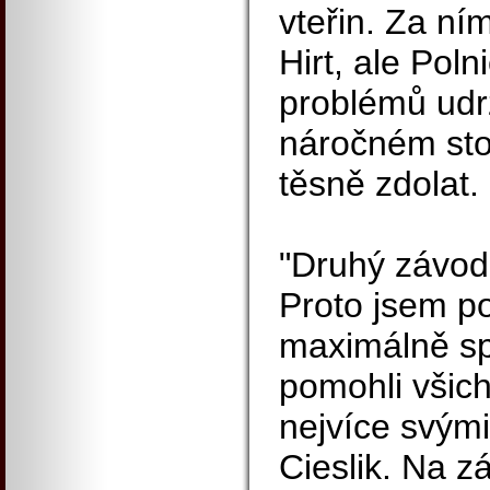
vteřin. Za ní
Hirt, ale Poln
problémů udr
náročném sto
těsně zdolat.
"Druhý závod 
Proto jsem p
maximálně sp
pomohli všich
nejvíce svým
Cieslik. Na zá