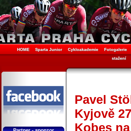
HOME
Sparta Junior
Cykloakademie
Fotogalerie
stažení
Pavel Stö
Kyjově 27
Kobes na
Partner - sponzor