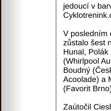
jedoucí v ba
Cyklotrenink
V posledním 
zůstalo šest n
Hunal, Polák 
(Whirlpool Aut
Boudný (Česk
Acoolade) a 
(Favorit Brno
Zaútočil Cies