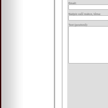
Email:
Nadpis vaší reakce, téma:
Text (povinné):