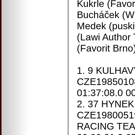
Kukrle (Favor
Bucháček (Whi
Medek (puskin
(Lawi Author
(Favorit Brno
1. 9 KULHAV
CZE19850108
01:37:08.0 0
2. 37 HYNEK 
CZE198005
RACING TEAM