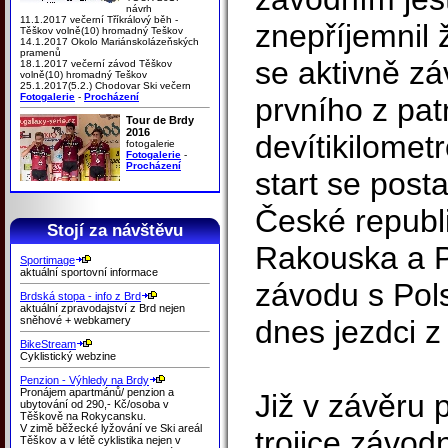
návrh
11.1.2017 večerní Tříkrálový běh -
znepříjemnil ž
Těškov volně(10) hromadný Teškov
14.1.2017 Okolo Mariánskolázeňských
pramenů
se aktivně zá
18.1.2017 večerní závod Těškov
volně(10) hromadný Teškov
25.1.2017(5.2.) Chodovar Ski večern
Fotogalerie
-
Procházení
prvního z pat
Tour de Brdy
2016
devítikilomet
fotogalerie
Fotogalerie
-
Procházení
start se post
České republ
Stojí za návštěvu
Rakouska a Po
Sportimage
aktuální sportovní informace
závodu s Po
Brdská stopa - info z Brd
aktuální zpravodajství z Brd nejen
sněhové + webkamery
dnes jezdci z
BikeStream
Cyklistický webzine
Penzion - Výhledy na Brdy
Pronájem apartmánů/ penzion a
Již v závěru 
ubytování od 290,- Kč/osoba v
Těškově na Rokycansku.
V zimě běžecké lyžování ve Ski areál
trojice závod
Těškov a v létě cyklistika nejen v