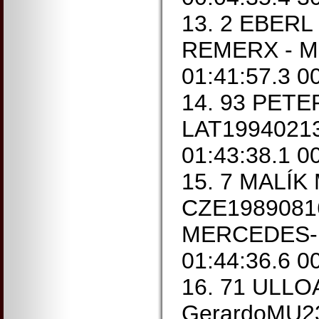
13. 2 EBERL 
REMERX - M
01:41:57.3 0
14. 93 PETE
LAT19940213
01:43:38.1 0
15. 7 MALÍK 
CZE1989081
MERCEDES-
01:44:36.6 0
16. 71 ULL
GerardoMU2