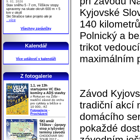
při závodu N
9. 01. 2026
Stav sněhu 5 -7 cm, Těškov stopy
upraveny na skate okruh 600 m + 5
Kyjovské Slov
km v okolí
Ski Strašice take projeto ale je
...více
140 kilometrů 
Všechny zprávičky
Polnický a be
trikot vedouc
Kalendář
maximálním 
Více událostí v kalendáři
Z fotogalerie
1.1. ve 13h
startujeme VC Eko
Závod Kyjovsk
komíny a ADS stavby
z Rokycan na Žďár -
tradiční závod do vrchu
tradiční akcí
pro cyklisty a běžce o
10 000,- Kč
Fotogalerie
-
domácího ser
Procházení
SKI areál
pokaždé dost
Těškov - úpravy
stop a lyžování
termíny závodů
CHODOVAR SKI
závodním ješ
TOUR 2017 -