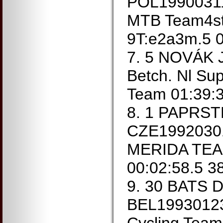
POL1990031
MTB Team4s
9T:e2a3m.5 0
7. 5 NOVÁK 
Betch. Nl Sup
Team 01:39:3
8. 1 PAPRST
CZE1992030
MERIDA TEAM
00:02:58.5 3
9. 30 BATS D
BEL19930123