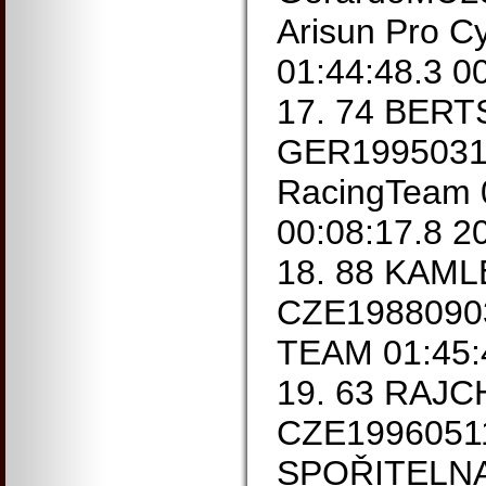
Arisun Pro C
01:44:48.3 0
17. 74 BERT
GER199503
RacingTeam 
00:08:17.8 2
18. 88 KAML
CZE1988090
TEAM 01:45:4
19. 63 RAJ
CZE1996051
SPOŘITELNA