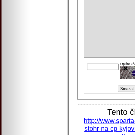
Opište kó
Tento č
http://www.sparta
stohr-na-cp-kyjo