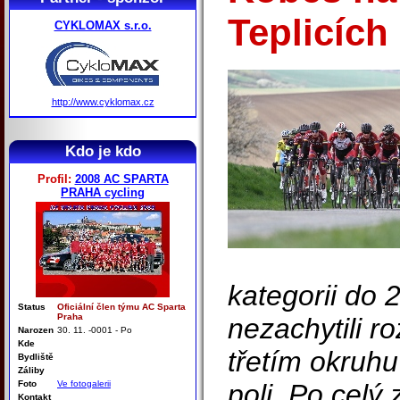
Teplicích
CYKLOMAX s.r.o.
http://www.cyklomax.cz
Kdo je kdo
Profil:
2008 AC SPARTA
PRAHA cycling
kategorii do 2
Status
Oficiální člen týmu AC Sparta
Praha
nezachytili r
Narozen
30. 11. -0001 - Po
Kde
třetím okruhu
Bydliště
Záliby
Foto
Ve fotogalerii
poli. Po celý 
Kontakt