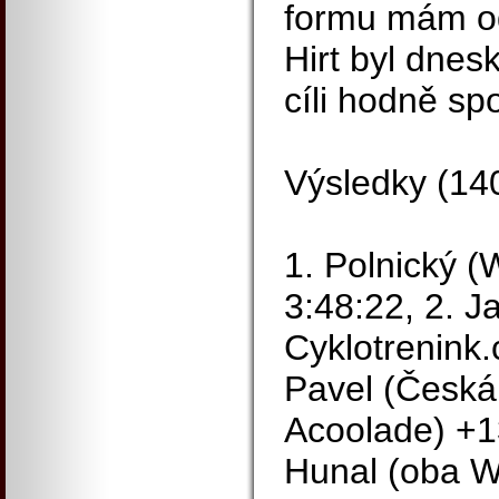
formu mám od
Hirt byl dnesk
cíli hodně spo
Výsledky (14
1. Polnický (
3:48:22, 2. Ja
Cyklotrenink
Pavel (Česká 
Acoolade) +13
Hunal (oba Wh