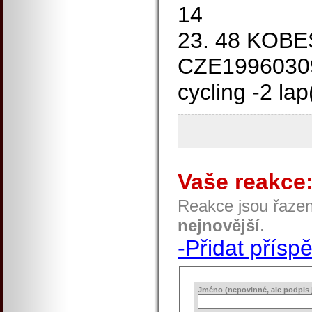
14
23. 48 KOBE
CZE199603
cycling -2 la
Vaše reakce
Reakce jsou řaze
nejnovější
.
-Přidat přísp
Jméno (nepovinné, ale podpis j