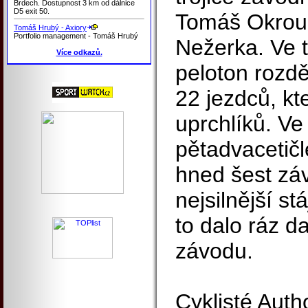
Brdech. Dostupnost 3 km od dálnice
D5 exit 50.
Tomáš Okrouh
Tomáš Hrubý - Axiory
Portfolio management - Tomáš Hrubý
Nežerka. Ve t
Více odkazů.
peloton rozdě
22 jezdců, kteř
uprchlíků. Ve
pětadvacetič
hned šest zá
nejsilnější st
to dalo ráz 
závodu.
Cyklisté Auth