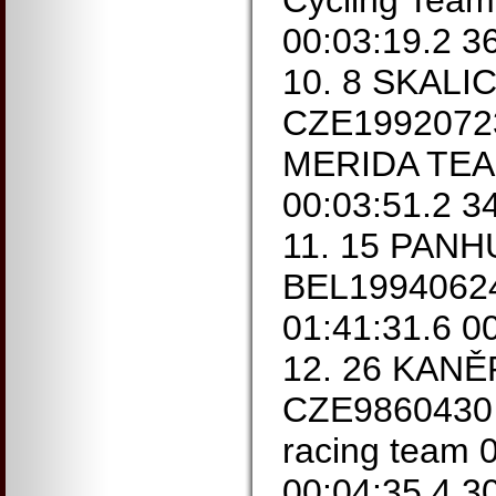
Cycling Team
00:03:19.2 3
10. 8 SKALI
CZE1992072
MERIDA TEAM
00:03:51.2 3
11. 15 PAN
BEL19940624
01:41:31.6 0
12. 26 KANĚ
CZE9860430
racing team 
00:04:35.4 3