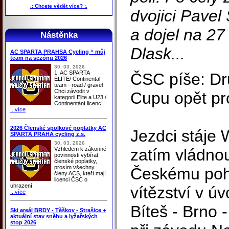
.: Chcete vědět více? :.
dvojici Pavel
a dojel na 27 
Nástěnka
Dlask...
AC SPARTA PRAHSA Cycling ‘‘ můj
team na sezónu 2026
30. 03. 2026
1. AC SPARTA
ČSC píše: Dr
ELITE/ Continental
team - road / gravel
Chci závodit v
Cupu opět pr
kategorii Elite a U23 /
Continentání licencí.
...více
2026 Členské spolkové poplatky AC
Jezdci stáje 
SPARTA PRAHA cycling z.s.
30. 03. 2026
Vzhledem k zákonné
zatím vládno
povinnosti vybírat
členské poplatky,
prosím všechny
Českému poh
členy ACS, kteří mají
licenci ČSC o
uhrazení
vítězství v ú
...více
Bíteš - Brno -
Ski areál BRDY - Těškov - Strašice +
aktuální stav sněhu a lyžařských
stop 2026