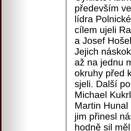
především ve
lídra Polnické
cílem ujeli R
a Josef Hošek
Jejich náskok
až na jednu m
okruhy před 
sjeli. Další p
Michael Kukrl
Martin Hunal 
jim přinesl n
hodně sil měl