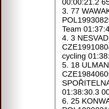
00:00:21.2 6
3. 77 WAWAK
POL19930825
Team 01:37:4
4. 3 NESVAD
CZE19910804 
cycling 01:38
5. 18 ULMAN
CZE1984060
SPOŘITELNA
01:38:30.3 0
6. 25 KONWA