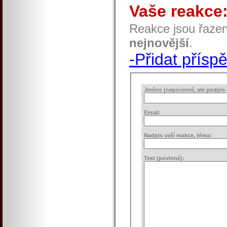
Vaše reakce
Reakce jsou řaze
nejnovější
.
-Přidat přísp
Jméno (nepovinné, ale podpis j
Email:
Nadpis vaší reakce, téma:
Text (povinné):