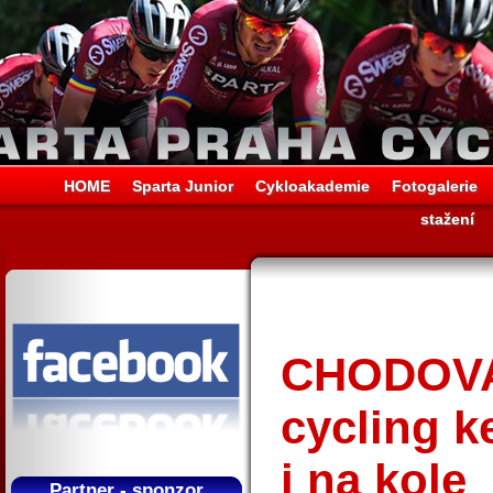
HOME
Sparta Junior
Cykloakademie
Fotogalerie
stažení
CHODOVA
cycling 
i na kole
Partner - sponzor