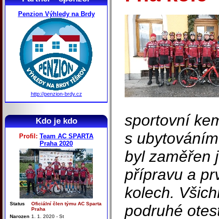
Penzion Výhledy na Brdy
http://penzion-brdy.cz
sportovní ke
Kdo je kdo
s ubytováním
Profil:
Team AC SPARTA
Praha 2020
byl zaměřen 
přípravu a pr
kolech. Všich
Status
Oficiální člen týmu AC Sparta
podruhé otest
Praha
Narozen
1. 1. 2020 - St