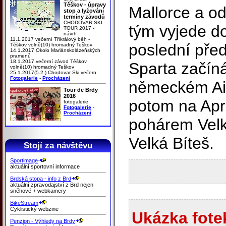
Těškov - úpravy
Mallorce a od
stop a lyžování
termíny závodů
CHODOVAR SKI
tým vyjede d
TOUR 2017 -
návrh
11.1.2017 večerní Tříkrálový běh -
poslední pře
Těškov volně(10) hromadný Teškov
14.1.2017 Okolo Mariánskolázeňských
pramenů
18.1.2017 večerní závod Těškov
Sparta začíná
volně(10) hromadný Teškov
25.1.2017(5.2.) Chodovar Ski večern
Fotogalerie
-
Procházení
německém Ai
Tour de Brdy
2016
potom na Apr
fotogalerie
Fotogalerie
-
Procházení
pohárem Velk
Velká Bíteš.
Stojí za návštěvu
Sportimage
aktuální sportovní informace
Brdská stopa - info z Brd
aktuální zpravodajství z Brd nejen
sněhové + webkamery
BikeStream
Cyklistický webzine
Ukázka fotek
Penzion - Výhledy na Brdy