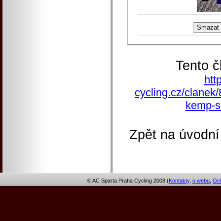
Tento č
htt
cycling.cz/clanek/
kemp-s
Zpět na úvodní
© AC Sparta Praha Cycling 2008 (
Kontakty
,
o webu
,
Och