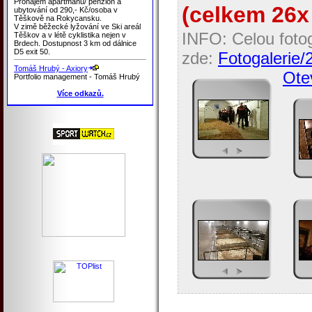
Pronájem apartmánů/ penzion a
(celkem 26x 
ubytování od 290,- Kč/osoba v
Těškově na Rokycansku.
V zimě běžecké lyžování ve Ski areál
INFO: Celou fotog
Těškov a v létě cyklistika nejen v
Brdech. Dostupnost 3 km od dálnice
D5 exit 50.
zde:
Fotogaleri
Tomáš Hrubý - Axiory
Otev
Portfolio management - Tomáš Hrubý
Více odkazů.