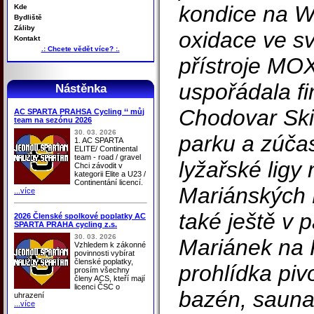
kondice na Wa
Kde
Bydliště
Záliby
oxidace ve s
Kontakt
.: Chcete vědět více? :.
přístroje MO
uspořádala f
Nástěnka
Chodovar Sk
AC SPARTA PRAHSA Cycling ‘‘ můj
team na sezónu 2026
30. 03. 2026
parku a zúčas
1. AC SPARTA
ELITE/ Continental
team - road / gravel
lyžařské ligy
Chci závodit v
kategorii Elite a U23 /
Continentání licencí.
Mariánských 
...více
také ještě v p
2026 Členské spolkové poplatky AC
SPARTA PRAHA cycling z.s.
30. 03. 2026
Mariánek na 
Vzhledem k zákonné
povinnosti vybírat
členské poplatky,
prohlídka pi
prosím všechny
členy ACS, kteří mají
licenci ČSC o
bazén, sauna
uhrazení
...více