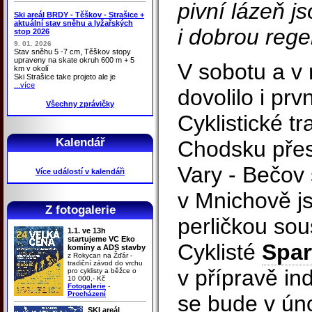
pivní lázeň j
Ski areál BRDY - Těškov - Strašice +
aktuální stav sněhu a lyžařských
i dobrou rege
stop 2026
9. 01. 2026
Stav sněhu 5 -7 cm, Těškov stopy
upraveny na skate okruh 600 m + 5
V sobotu a v 
km v okolí
Ski Strašice take projeto ale je
...více
dovolilo i prv
Všechny zprávičky
Cyklistické t
Kalendář
Chodsku přes
Vary - Bečov 
Více událostí v kalendáři
v Mnichově j
Z fotogalerie
perličkou sou
1.1. ve 13h
startujeme VC Eko
Cyklisté
Spar
komíny a ADS stavby
z Rokycan na Žďár -
tradiční závod do vrchu
v přípravě in
pro cyklisty a běžce o
10 000,- Kč
Fotogalerie
-
Procházení
se bude v ún
SKI areál