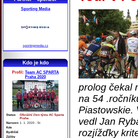
Sporting Media
sportingmedia.cz
Kdo je kdo
Profil:
Team AC SPARTA
Praha 2020
prolog čekal
na 54 .roční
Piastowskie. 
Status
Oficiální člen týmu AC Sparta
vedl Jan Ryba
Praha
Narozen
1. 1. 2020 - St
Kde
rozjížďky krit
Bydliště
Záliby