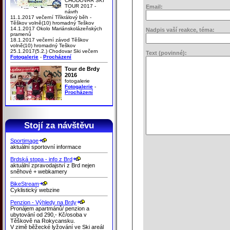
CHODOVAR SKI
TOUR 2017 -
Email:
návrh
11.1.2017 večerní Tříkrálový běh -
Těškov volně(10) hromadný Teškov
14.1.2017 Okolo Mariánskolázeňských
Nadpis vaší reakce, téma:
pramenů
18.1.2017 večerní závod Těškov
volně(10) hromadný Teškov
25.1.2017(5.2.) Chodovar Ski večern
Text (povinné):
Fotogalerie
-
Procházení
Tour de Brdy
2016
fotogalerie
Fotogalerie
-
Procházení
Stojí za návštěvu
Sportimage
aktuální sportovní informace
Brdská stopa - info z Brd
aktuální zpravodajství z Brd nejen
sněhové + webkamery
BikeStream
Cyklistický webzine
Penzion - Výhledy na Brdy
Pronájem apartmánů/ penzion a
ubytování od 290,- Kč/osoba v
Těškově na Rokycansku.
V zimě běžecké lyžování ve Ski areál