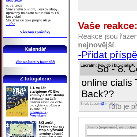
stop 2026
9. 01. 2026
Stav sněhu 5 -7 cm, Těškov stopy
upraveny na skate okruh 600 m + 5
km v okolí
Ski Strašice take projeto ale je
Vaše reakce
...více
Všechny zprávičky
Reakce jsou řaze
nejnovější
.
Kalendář
-Přidat přísp
Více událostí v kalendáři
Lacralm
: how do i buy cialis
So - 8. 
Z fotogalerie
online ciali
1.1. ve 13h
Back??
startujeme VC Eko
komíny a ADS stavby
z Rokycan na Žďár -
tradiční závod do vrchu
Email: Lacralm
hmaill
xyz
Toto je 
pro cyklisty a běžce o
10 000,- Kč
Fotogalerie
-
Procházení
SKI areál
Těškov - úpravy
Jméno (nepovinné, ale podpis j
stop a lyžování
termíny závodů