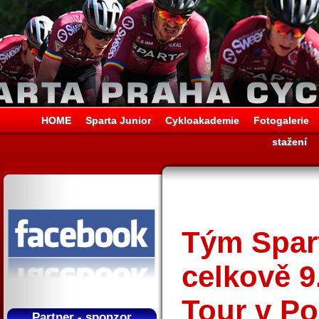
HOME
Sparta Junior
Cykloakademie
Fotogalerie
stažení
Tým Spar
celkově 9
Tour v Po
Partner - sponzor