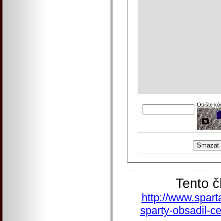
Opište kó
Tento č
http://www.spart
sparty-obsadil-ce