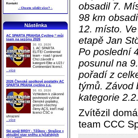
obsadil 7. Mí
Kontakt
.: Chcete vědět více? :.
98 km obsadi
Nástěnka
12. místo. Ve
AC SPARTA PRAHSA Cycling ‘‘ můj
etapě Jan Stö
team na sezónu 2026
30. 03. 2026
1. AC SPARTA
Po poslední 
ELITE/ Continental
team - road / gravel
Chci závodit v
posunul na 9
kategorii Elite a U23 /
Continentání licencí.
...více
pořadí z celk
2026 Členské spolkové poplatky AC
týmů. Závod 
SPARTA PRAHA cycling z.s.
30. 03. 2026
kategorie 2.2
Vzhledem k zákonné
povinnosti vybírat
členské poplatky,
prosím všechny
členy ACS, kteří mají
Zvítězil domá
licenci ČSC o
uhrazení
...více
team CCC Spr
Ski areál BRDY - Těškov - Strašice +
aktuální stav sněhu a lyžařských