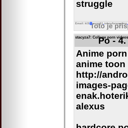
struggle
Email: kl3
avgo61
inboxforwarding
Toto je pří
stacyza7
: College porn video
Po - 4
Anime porn 
anime toon
http://andr
images-pag
enak.hoteri
alexus
hardcore po