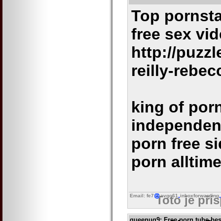
Top pornstar
free sex vi
http://puzz
reilly-rebec
king of por
independent
porn free s
porn alltime
Email: fe7
avgo61
inboxforwarding
Toto je pří
queenug9
: Free porn tube be