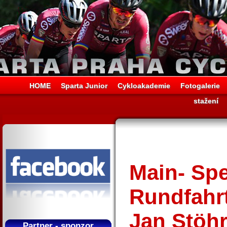
HOME
Sparta Junior
Cykloakademie
Fotogalerie
stažení
Main- Spe
Rundfahrt
Jan Stöhr
Partner - sponzor