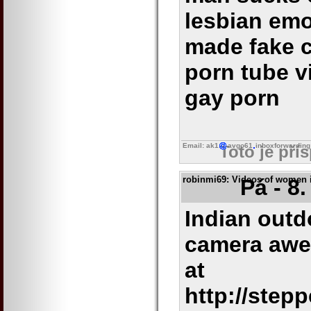
lesbian emo
made fake c
porn tube 
gay porn
Email: ak1
avgo61
inboxforwarding
Toto je pří
robinmi69
: Videos of women i
Pá - 8
Indian outd
camera awe
at
http://step