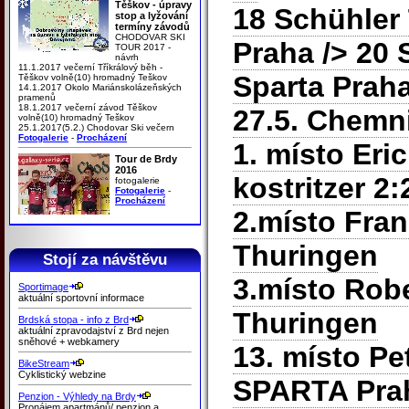
Těškov - úpravy
18 Schühle
stop a lyžování
termíny závodů
CHODOVAR SKI
Praha
/> 20 
TOUR 2017 -
návrh
11.1.2017 večerní Tříkrálový běh -
Sparta Prah
Těškov volně(10) hromadný Teškov
14.1.2017 Okolo Mariánskolázeňských
pramenů
18.1.2017 večerní závod Těškov
27.5. Chemn
volně(10) hromadný Teškov
25.1.2017(5.2.) Chodovar Ski večern
Fotogalerie
-
Procházení
1. místo Eri
Tour de Brdy
2016
kostritzer 2:
fotogalerie
Fotogalerie
-
Procházení
2.místo Fra
Thuringen
Stojí za návštěvu
3.místo Robe
Sportimage
aktuální sportovní informace
Thuringen
Brdská stopa - info z Brd
aktuální zpravodajství z Brd nejen
sněhové + webkamery
13. místo Pe
BikeStream
Cyklistický webzine
SPARTA Pra
Penzion - Výhledy na Brdy
Pronájem apartmánů/ penzion a