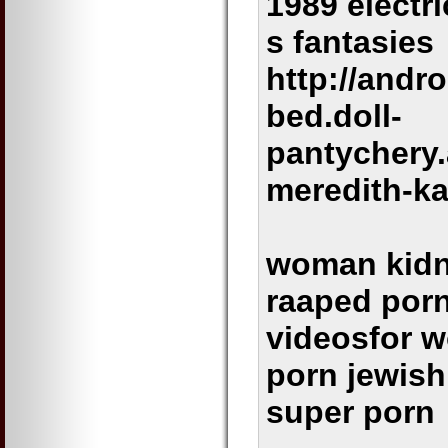
1989 electri
s fantasies
http://andro
bed.doll-
pantychery.
meredith-ka
woman kid
raaped porn
videosfor w
porn jewish
super porn