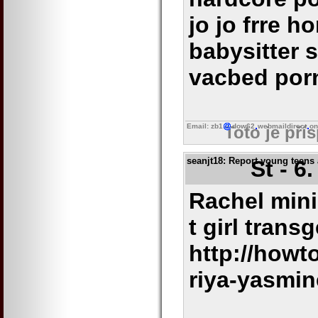
jo jo frre 
babysitter 
vacbed por
Email: zb1
dow62
webmaildirect
on
Toto je pří
seanjt18
: Report young teens
St - 6
Rachel mini
t girl trans
http://how
riya-yasmin