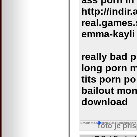
ass porn in
http://indir
real.games.
emma-kayli
really bad 
long porn m
tits porn p
bailout mon
download
Email: mc2
orly68
mailguardianpro
Toto je pří