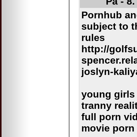
Pá - 8
Pornhub and
subject to t
rules
http://golf
spencer.rel
joslyn-kali
young girls
tranny reali
full porn v
movie porn a