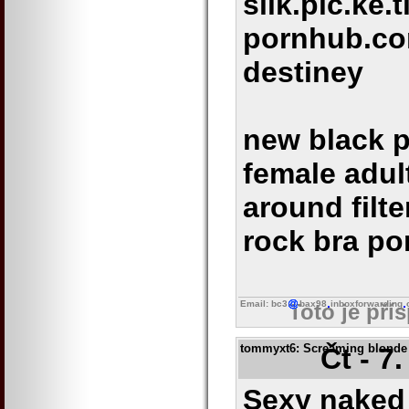
silk.pic.ke.t
pornhub.co
destiney
new black p
female adul
around filt
rock bra po
Email: bc3
bax98
inboxforwarding
Toto je pří
tommyxt6
: Screaming blonde
Čt - 7
Sexy naked