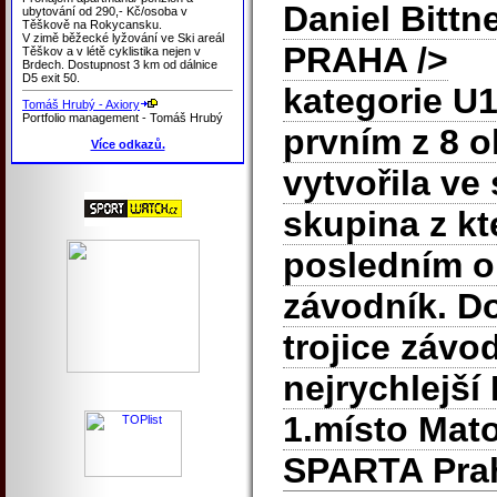
Daniel Bittn
ubytování od 290,- Kč/osoba v
Těškově na Rokycansku.
V zimě běžecké lyžování ve Ski areál
PRAHA
/>
Těškov a v létě cyklistika nejen v
Brdech. Dostupnost 3 km od dálnice
D5 exit 50.
kategorie U1
Tomáš Hrubý - Axiory
Portfolio management - Tomáš Hrubý
prvním z 8 o
Více odkazů.
vytvořila ve
skupina z kt
posledním o
závodník. Do
trojice závo
nejrychlejší
1.místo Ma
SPARTA Pra