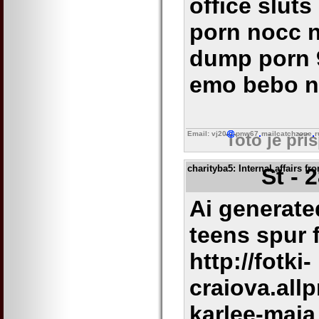
office sluts
porn nocc n
dump porn 
emo bebo 
Email: vj20
pnw67
mailcatchzone
r
Toto je pří
charityba5
: Internal affairs fr
St - 
Ai generate
teens spur 
http://fotki-
craiova.all
karlee-maia