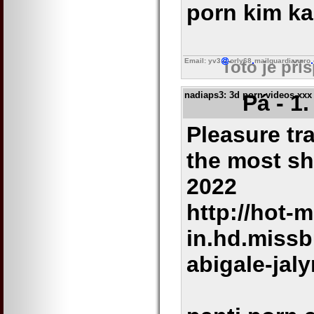
porn kim k
Email: yv3
orly68
mailguardianpro
Toto je pří
nadiaps3
: 3d porn videos xxx
Pá - 1
Pleasure tra
the most sh
2022
http://hot-m
in.hd.missb
abigale-jal