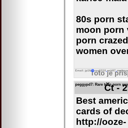
80s porn sta
moon porn v
porn crazed
women over
Email: jp16
reg6310
usb97
mailgua
Toto je pří
peggypd7
: Rare teen porn xx
Čt - 
Best americ
cards of d
http://ooze-