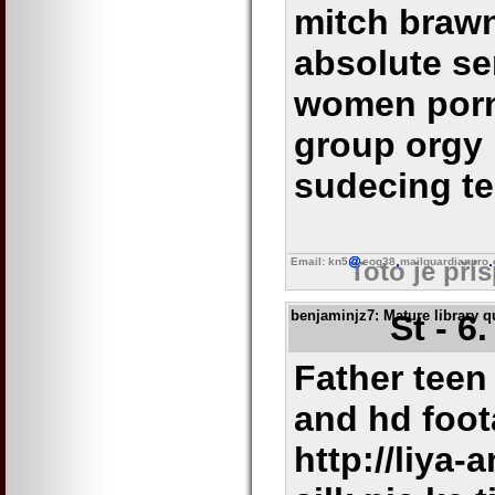
mitch brawn
absolute se
women porn
group orgy
sudecing t
Email: kn5
eog38
mailguardianpro
Toto je pří
benjaminjz7
: Mature library q
St - 6
Father teen
and hd foot
http://liya-