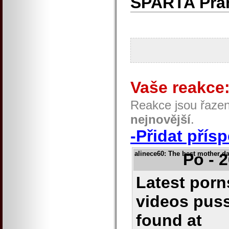
SPARTA Pra
Vaše reakce
Reakce jsou řaze
nejnovější
.
-Přidat přís
alinece60
: The best mother d
Po - 
Latest porns
videos puss
found at