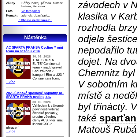
závodech v N
Záliby
Běžky, hokej, příroda, historie,
kultura, literatura...
Foto
Ve fotogalerii
klasika v Ka
Kontakt
zdenek.rubas[zavi...
.: Chcete vědět více? :.
rozhodla brzy
odjela šestic
Nástěnka
nepodařilo t
AC SPARTA PRAHSA Cycling ‘‘ můj
team na sezónu 2026
30. 03. 2026
dojet. Na dv
1. AC SPARTA
ELITE/ Continental
team - road / gravel
Chemnitz byl 
Chci závodit v
kategorii Elite a U23 /
Continentání licencí.
V sobotním kr
...více
místě a neděl
2026 Členské spolkové poplatky AC
SPARTA PRAHA cycling z.s.
30. 03. 2026
byl třináctý.
Vzhledem k zákonné
povinnosti vybírat
členské poplatky,
také
sparťan
prosím všechny
členy ACS, kteří mají
licenci ČSC o
Matouš Rubáš
uhrazení
...více