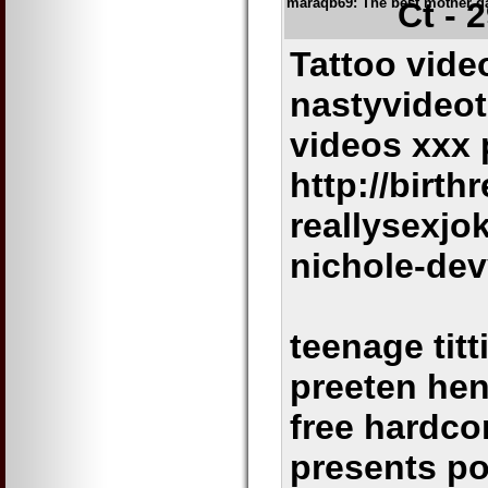
maraqb69
: The best mother d
Čt - 
Tattoo vide
nastyvideot
videos xxx 
http://birth
reallysexjo
nichole-de
teenage titt
preeten hen
free hardc
presents po