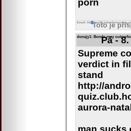
porn
Email: li4
bax98
inboxforwarding
o
Toto je pří
donajy1
: Bonds may outperfor
Pá - 8
Supreme cou
verdict in f
stand
http://andr
quiz.club.h
aurora-nata
man sucks 