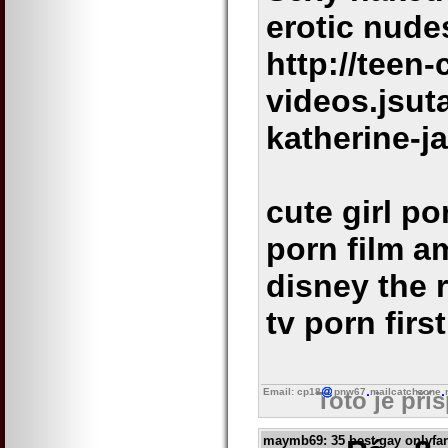
erotic nude
http://teen-
videos.jsu
katherine-j
cute girl p
porn film a
disney the 
tv porn firs
Email: cp18
pnw67
mailcatchzone
Toto je pří
maymb69
: 35 best gay onlyfa