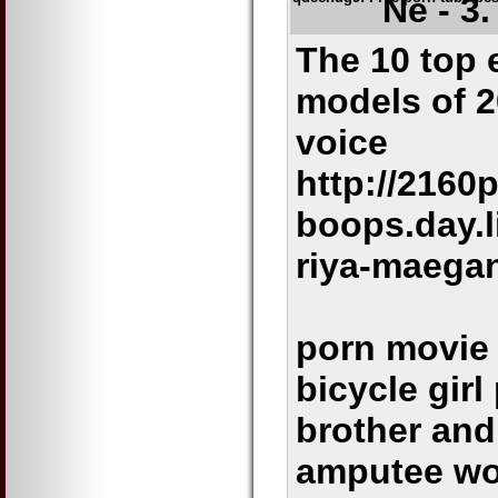
Ne - 3
The 10 top 
models of 2
voice
http://2160p
boops.day.l
riya-maega
porn movie
bicycle girl
brother and 
amputee wo