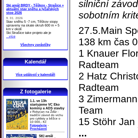
silniční závo
Ski areál BRDY - Těškov - Strašice +
aktuální stav sněhu a lyžařských
sobotním krite
stop 2026
9. 01. 2026
Stav sněhu 5 -7 cm, Těškov stopy
upraveny na skate okruh 600 m + 5
27.5.Main Sp
km v okolí
Ski Strašice take projeto ale je
...více
138 km čas 0
Všechny zprávičky
1 Knauer Flo
Kalendář
Radteam
2 Hatz Chris
Více událostí v kalendáři
Radteam
Z fotogalerie
3 Zimermann 
1.1. ve 13h
startujeme VC Eko
Team
komíny a ADS stavby
z Rokycan na Žďár -
tradiční závod do vrchu
15 Stöhr Jan
pro cyklisty a běžce o
10 000,- Kč
Fotogalerie
-
Procházení
...
SKI areál