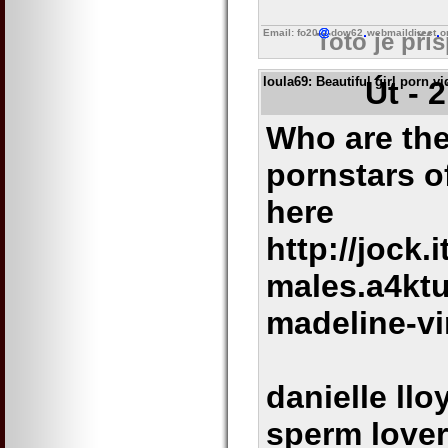
Email: fo20
dow62
webmaildirect
o
Toto je pří
loula69
: Beautiful girl porn 
Út - 
Who are the
pornstars o
here
http://jock.
males.a4kt
madeline-vi
danielle ll
sperm lover