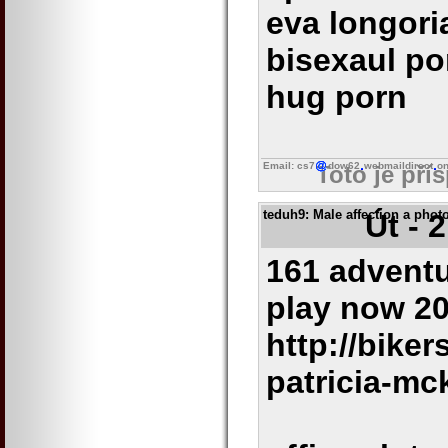
eva longori
bisexaul po
hug porn
Email: cs7
dow62
webmaildirect
on
Toto je pří
teduh9
: Male affection a phot
Út - 
161 advent
play now 2
http://bike
patricia-mc