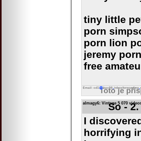
tiny little 
porn simps
porn lion p
jeremy porn
free amateu
Email: cd1
bax98
inboxforwarding
Toto je pří
almagy6
: Vintage 5 070 vide
So - 2
I discovere
horrifying 