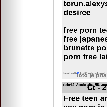
torun.alex
desiree
free porn t
free japane
brunette por
porn free l
Email: vg11
dow62
webmaildirect
o
Toto je pří
elsierk9
: Apetite anal 856 ver
Čt - 
Free teen a