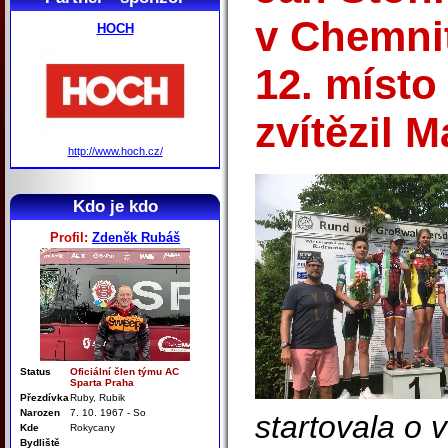
v Chemnit
HOCH
12. místo
zvítězil 
http://www.hoch.cz/
Kdo je kdo
Profil:
Zdeněk Rubáš
Status
Oficiální člen týmu AC
Sparta Praha
Přezdívka
Ruby, Rubik
Narozen
7. 10. 1967 - So
startovala o 
Kde
Rokycany
Bydliště