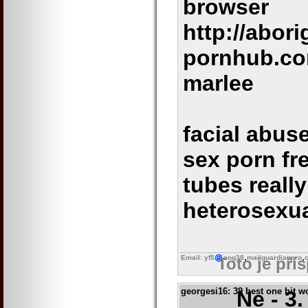
browser
http://abori
pornhub.co
marlee
facial abus
sex porn fr
tubes reall
heterosexua
Email: yf5
eog38
mailguardianpro
o
Toto je pří
georgesi16
: 39 best one hit 
Ne - 3