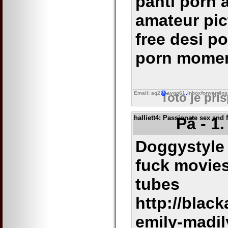
panti porn 
amateur pic
free desi p
porn mome
Email: aq2
avgo61
inboxforwarding
Toto je pří
halliett4
: Passionate sex and 
Pá - 1
Doggystyle 
fuck movies
tubes
http://blac
emily-madil