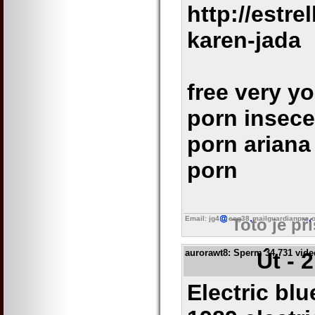
http://estre
karen-jada
free very y
porn insece
porn ariana
porn
Email: jg4
eog38
mailguardianpro
o
Toto je př
aurorawt8
: Sperm 34 731 vide
Út - 
Electric blu