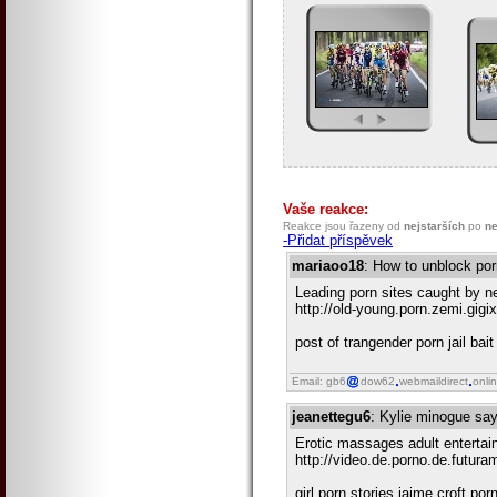
Vaše reakce:
Reakce jsou řazeny od
nejstarších
po
ne
-Přidat příspěvek
mariaoo18
: How to unblock por
Leading porn sites caught by ne
http://old-young.porn.zemi.gig
post of trangender porn jail bai
Email: gb6
dow62
webmaildirect
onli
jeanettegu6
: Kylie minogue say
Erotic massages adult entertai
http://video.de.porno.de.futur
girl porn stories jaime croft p