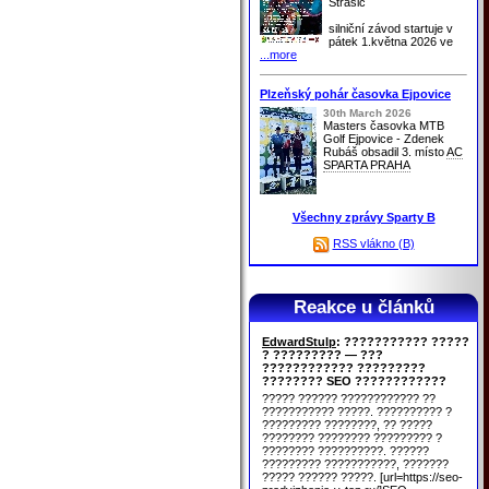
Strašic
silniční závod startuje v
pátek 1.května 2026 ve
...more
Plzeňský pohár časovka Ejpovice
30th March 2026
Masters časovka MTB
Golf Ejpovice - Zdenek
Rubáš obsadil 3. místo
AC
SPARTA PRAHA
Všechny zprávy Sparty B
RSS vlákno (B)
Reakce u článků
EdwardStulp
: ??????????? ?????
? ????????? — ???
???????????? ?????????
???????? SEO ????????????
????? ?????? ???????????? ??
??????????? ?????. ?????????? ?
????????? ????????, ?? ?????
???????? ???????? ????????? ?
???????? ??????????. ??????
????????? ???????????, ???????
????? ?????? ?????. [url=https://seo-