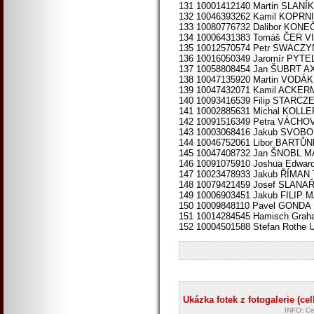
131 10001412140 Martin SLAN
132 10046393262 Kamil KOPR
133 10080776732 Dalibor KON
134 10006431383 Tomáš ČER 
135 10012570574 Petr SWACZ
136 10016050349 Jaromír PYT
137 10058808454 Jan ŠUBRT 
138 10047135920 Martin VOD
139 10047432071 Kamil ACK
140 10093416539 Filip STARC
141 10002885631 Michal KOLL
142 10091516349 Petra VÁCHO
143 10003068416 Jakub SVO
144 10046752061 Libor BART
145 10047408732 Jan ŠNOBL
146 10091075910 Joshua Edwa
147 10023478933 Jakub ŘÍMAN
148 10079421459 Josef SLA
149 10006903451 Jakub FILIP
150 10009848110 Pavel GOND
151 10014284545 Hamisch Graha
152 10004501588 Stefan Rothe U
Ukázka fotek z fotogalerie (ce
INFO: Ce