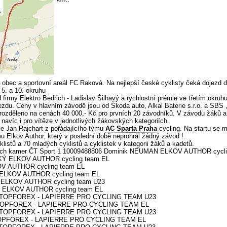
obec a sportovní areál FC Raková. Na nejlepší české cyklisty čeká dojezd 
5. a 10. okruhu
 firmy Elektro Bedřich - Ladislav Šilhavý a rychlostní prémie ve třetím okru
. Ceny v hlavním závodě jsou od Škoda auto, Alkal Baterie s.r.o. a SBS ,, 
rozděleno na cenách 40 000,- Kč pro prvních 20 závodníků. V závodu žáků a
 navíc i pro vítěze v jednotlivých žákovských kategoriích.
juje Jan Rajchart z pořádajícího týmu
AC Sparta Praha
cycling. Na startu se 
 Elkov Author, který v poslední době neprohrál žádný závod !.
yklistů a 70 mladých cyklistů a cyklistek v kategorii žáků a kadetů.
izních kamer ČT Sport 1 10009488806 Dominik NEUMAN ELKOV AUTHOR cycl
KÝ ELKOV AUTHOR cycling team EL
OV AUTHOR cycling team EL
 ELKOV AUTHOR cycling team EL
R ELKOV AUTHOR cycling team U23
E ELKOV AUTHOR cycling team EL
A TOPFOREX - LAPIERRE PRO CYCLING TEAM U23
 TOPFOREX - LAPIERRE PRO CYCLING TEAM EL
A TOPFOREX - LAPIERRE PRO CYCLING TEAM U23
 TOPFOREX - LAPIERRE PRO CYCLING TEAM EL