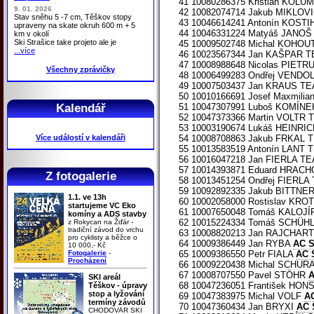
41 10080286375 Kristian KOLU
9. 01. 2026
42 10082074714 Jakub MIKLOVI
Stav sněhu 5 -7 cm, Těškov stopy
43 10046614241 Antonín KOS
upraveny na skate okruh 600 m + 5
44 10046331224 Matyáš JANO
km v okolí
Ski Strašice take projeto ale je
45 10009502748 Michal KOHO
...více
46 10023567344 Jan KAŠPAR 
47 10008988648 Nicolas PIET
Všechny zprávičky
48 10006499283 Ondřej VEND
49 10007503437 Jan KRAUS T
50 10010166691 Josef Maxmil
Kalendář
51 10047307991 Luboš KOMÍN
52 10047373366 Martin VOLT
53 10003190674 Lukáš HEINR
Více událostí v kalendáři
54 10008708863 Jakub FRKAL
55 10013583519 Antonín LANT
56 10016047218 Jan FIERLA T
57 10014393871 Eduard HRAC
Z fotogalerie
58 10013451254 Ondřej FIERL
59 10092892335 Jakub BITTN
1.1. ve 13h
60 10002058000 Rostislav KR
startujeme VC Eko
61 10007650048 Tomáš KALOJ
komíny a ADS stavby
62 10015224334 Tomáš SCHÜ
z Rokycan na Žďár -
tradiční závod do vrchu
63 10008820213 Jan RAJCHAR
pro cyklisty a běžce o
64 10009386449 Jan RYBA
AC 
10 000,- Kč
Fotogalerie
-
65 10009386550 Petr FIALA
AC 
Procházení
66 10009220438 Michal SCHU
67 10008707550 Pavel STÖHR
SKI areál
68 10047236051 František HON
Těškov - úpravy
stop a lyžování
69 10047383975 Michal VOLF
A
termíny závodů
70 10047360434 Jan BRYXI
AC 
CHODOVAR SKI