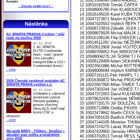
11 10023504090 David ANDRL
Kontakt
12 10010182556 Tomáš ČAPE
.: Chcete vědět více? :.
13 10048005785 Petr KLABOU
14 10016145026 Karel KUBA 
15 10047373871 Martin KOHO
Nástěnka
16 10047420553 Vojtěch ŘEP
17 10008723819 Zdeněk JÍLEK L
18 10008879928 Michal MALÍK L
AC SPARTA PRAHSA Cycling ‘‘ můj
19 10015108136 Filip ENDLER L
team na sezónu 2026
20 10014511281 Václav NEŽERK
30. 03. 2026
21 10010012909 Jonáš VOJTĚCH
1. AC SPARTA
ELITE/ Continental
22 10080769052 Petr MIROVSKÝ
team - road / gravel
23 10048004270 Jiří ŠORM TJ
Chci závodit v
24 10008129489 Adam SEKANI
kategorii Elite a U23 /
25 10023561886 Michal ROTTE
Continentání licencí.
...více
26 10048006694 Vojtěch KMÍN
27 10007181115 Petr HAMPL T
28 10016304872 Michal PROC
2026 Členské spolkové poplatky AC
29 10023567950 Milan ŠIMEK 
SPARTA PRAHA cycling z.s.
30 10047303244 Jan VONEŠ T
30. 03. 2026
Vzhledem k zákonné
31 10047372053 David KULHÁ
povinnosti vybírat
32 10079632435 František NĚ
členské poplatky,
33 10007720170 Jiří DOLEŽAL S
prosím všechny
34 10005713886 Ondřej PÁVEK 
členy ACS, kteří mají
licenci ČSC o
35 10023479842 Martin ČECH Sp
uhrazení
36 10047001635 Bedřich PRŮCH
...více
37 10047144105 Miroslav THUM
38 10047374275 Lukáš RUNT Sp
Ski areál BRDY - Těškov - Strašice +
39 10047429950 Jaroslav HRAD
aktuální stav sněhu a lyžařských
40 10063702813 Tomáš RESS Sp
stop 2026