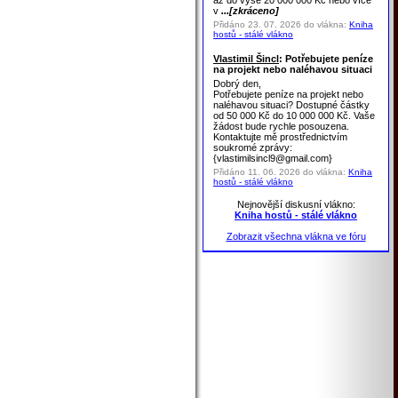
až do výše 20 000 000 Kč nebo více
v
...[zkráceno]
Přidáno 23. 07. 2026 do vlákna:
Kniha
hostů - stálé vlákno
Vlastimil Šincl
: Potřebujete peníze
na projekt nebo naléhavou situaci
Dobrý den,
Potřebujete peníze na projekt nebo
naléhavou situaci? Dostupné částky
od 50 000 Kč do 10 000 000 Kč. Vaše
žádost bude rychle posouzena.
Kontaktujte mě prostřednictvím
soukromé zprávy:
{vlastimilsincl9@gmail.com}
Přidáno 11. 06. 2026 do vlákna:
Kniha
hostů - stálé vlákno
Nejnovější diskusní vlákno:
Kniha hostů - stálé vlákno
Zobrazit všechna vlákna ve fóru