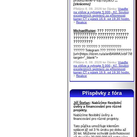
prodvizhenie-v-top.ru/]SEO
...
[zkráceno]
Přidáno 6. 08. 2026 ke článku:
Vsaďte
na vítěze a vyhrajte 5 000,- Kč. Souboj
excelentních sprinterů za přítomnosti
kamer ČT v pátek 16.9. od 19.30 hodin.
>
Reakce
MichaelRuige
: ??? ??????????
??????????? ???????? ??????
??????? ??? ???????? ??????
?????????
???? ?? ?????? ? ???????????
?????? Telegram ??? ????? ????????
[url=]https://dzen.ru/a/anBAWMUvbF7I8u
target="_blank">
Přidáno 6. 08. 2026 ke článku:
Vsaďte
na vítěze a vyhrajte 5 000,- Kč. Souboj
excelentních sprinterů za přítomnosti
kamer ČT v pátek 16.9. od 19.30 hodin.
>
Reakce
Příspěvky z fóra
Jiří Štefan
: Nabízíme flexibilní
úvěry a financování pro různé
projekty.
Nabízíme flexibilní úvěry a
financování pro různé projekty.
Tato půjčka umožňuje klientům
splácet již od 3 % úroku po dobu až
30 let. Můžeme schválit úvěr/hotovost