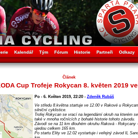
erie
Kalendář
Tým
Fórum
Historie
Partneři
Odkazy
Článek
ŠKODA Cup Trofeje Rokycan 8. květen 2019 ve
Po - 6. Květen 2019, 22:20 -
Zdeněk Rubáš
Ve středu 8.května startuje ve 12.00 v Rakové u Rokyca
silniční cyklistice.
Trofej Rokycan se vrací na legendární okruh na kterém se
také v mnoha ročnících z bohaté historie tohoto závodu.
Závodí se na 11 km dlouhém okruhu Raková - Rokycany 
ujedou celkem 165 km.
Po startu Elity ve 12.02 vystartuje i veřejný závod IL Sa
km..