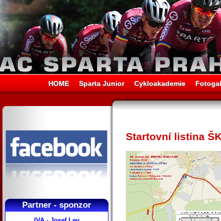
HOME
Sparta Junior
Cykloakademie
Fotogal
Startovní listina 
Partner - sponzor
IVA - Josef Lev