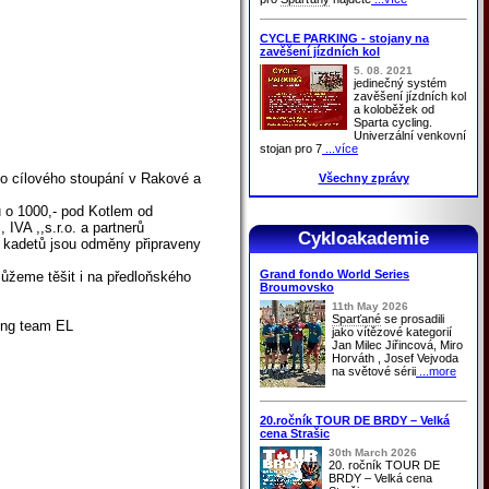
CYCLE PARKING - stojany na
zavěšení jízdních kol
5. 08. 2021
jedinečný systém
zavěšení jízdních kol
a koloběžek od
Sparta cycling.
Univerzální venkovní
stojan pro 7
...více
do cílového stoupání v Rakové a
Všechny zprávy
hu o 1000,- pod Kotlem od
IVA ,,s.r.o. a partnerů
Cykloakademie
 kadetů jsou odměny připraveny
Grand fondo World Series
můžeme těšit i na předloňského
Broumovsko
11th May 2026
Sparťané
se prosadili
ing team EL
jako vítězové kategorií
Jan Milec Jiřincová, Miro
Horváth , Josef Vejvoda
na světové sérii
...more
20.ročník TOUR DE BRDY – Velká
cena Strašic
30th March 2026
20. ročník TOUR DE
BRDY – Velká cena