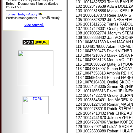
101 10014825523 Tomáš BAKUS
Brdech. Dostupnost 3 km od dálnice
102 10023479539 Adam DOLEŽA
D5 exit 50.
103 10002318886 Michal KESL B
Tomáš Hrubý - Axiory
104 10006187873 René JAURIS B
Portfolio management - Tomáš Hrubý
105 10003328292 Jiří NESVEDA 
106 10013112562 Tomáš RADOLF
Více odkazů.
107 10047428031 Ondřej MAC
108 10070052774 Jáchym ŠT
109 10082338432 Jan VOCHO
110 10046341530 Karel MACÁN 
111 10048179880 Adam HOFMEI
112 10047209476 David VITNER
113 10047218873 Marek LIŠKA 
114 10047398123 Martin VOLF R
115 10016300529 Matěj STYB
116 10047318907 Šimon BÓDA
117 10047358313 Antonín REH
118 10059648516 Richard HA
119 10078164301 Ondřej SKOČ
120 10084848005 Šimon ŘEZN
121 10011866316 Pavel JELÍN
122 10047422270 Ondřej BERA
123 10083343491 Jan MAREK 
124 10081224750 Roman MAŠÍ
125 10092783918 Patrik ŠTĚP
126 10047418432 Petr CHRZ 
127 10047441670 Jakub VYPL
128 10047687406 Václav KOPE
129 10007292158 Lukáš SMOLA
130 10023503989 Robert HULA