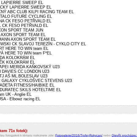
ÍK LAPIERRE SWEEP EL
NICKÝ LAPIERRE SWEEP EL
EČNÝ ABC CLUB KILPI RACING TEAM EL
VITALO FUTURE CYCLING EL
YNA CK FESO PETŘVALD EL
EL CK FESO PETŘVALD EL
AXON SPORT TEAM JUN
ÁK AXON SPORT TEAM EL
ERMANN AXON SPORT TEAM EL
ZEWSKI CK SLAVOJ TEREZÍN - CYKLO CITY EL
ERT HERE TO WIN team EL
VÁ HERE TO WIN team F*EL
BODA KOLOKRÁM EL
ŮNĚK KOLOKRÁM EL
 MAPEI MERIDA KAŇKOVSKÝ U23
rd DAVIES CC LONDON U23
 TJ AŠ ML.BOLESLAV U23
NAŘ GALAXY CYKLOŠVEC STEVENS U23
 MADETA FITNESS/HAIBIKE EL
A DURATEC SKILS HOTELTIME EL
m UK - Anglie EL
SA - Elbowz racing EL
lkem 71x fotek):
lou fotogalerii k tématu naleznete zde:
Fotogalerie/2016/Trofej-Rokycan/
nebo
Otevřít procházecí