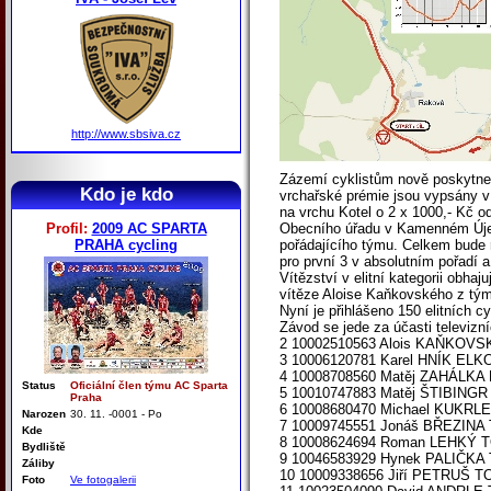
http://www.sbsiva.cz
Zázemí cyklistům nově poskytne 
Kdo je kdo
vrchařské prémie jsou vypsány v 
na vrchu Kotel o 2 x 1000,- Kč od
Profil:
2009 AC SPARTA
Obecního úřadu v Kamenném Újezdu
PRAHA cycling
pořádajícího týmu. Celkem bude 
pro první 3 v absolutním pořadí a
Vítězství v elitní kategorii obha
vítěze Aloise Kaňkovského z týmu
Nyní je přihlášeno 150 elitních c
Závod se jede za účasti telev
2 10002510563 Alois KAŇKOVS
3 10006120781 Karel HNÍK ELK
4 10008708560 Matěj ZAHÁLKA
Status
Oficiální člen týmu AC Sparta
5 10010747883 Matěj ŠTIBING
Praha
6 10008680470 Michael KUKRL
Narozen
30. 11. -0001 - Po
7 10009745551 Jonáš BŘEZIN
Kde
8 10008624694 Roman LEHKÝ
Bydliště
9 10046583929 Hynek PALIČK
Záliby
10 10009338656 Jiří PETRUŠ
Foto
Ve fotogalerii