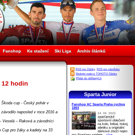
Fanshop
Ke stažení
Ski Liga
Archiv článků
RSS pro články
,
RSS pro nástěnku
Sledujte reakce TOHOTO článku
Přidat do oblíbených
 12 hodin
Sparta Junior
n Škoda cup - Český pohár v
Fanshop AC Sparta Praha cycling
1893
 závodilo naposled v roce 2016 a
24. 06. 2022
sparťanské
sportovní oblečení
– Veselá – Raková a závodníci
na kolo, fotbal, hokej,
atletiku a originální
no Cup pro žáky a kadety na 33
dárkové zboží nejen
pro
Sparťany
najdete
...více