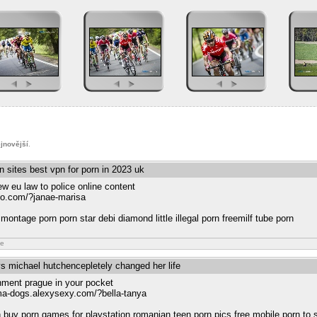
jnovější
.
n sites best vpn for porn in 2023 uk
w eu law to police online content
ixo.com/?janae-marisa
t montage porn porn star debi diamond little illegal porn freemilf tube porn
ne
s michael hutchencepletely changed her life
nment prague in your pocket
ama-dogs.alexysexy.com/?bella-tanya
orn buy porn games for playstation romanian teen porn pics free mobile porn to