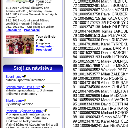
71 10002318684 Martin HEBÍK 
TOUR 2017 -
návrh
72 10002832481 Martin BOUBAL
11.1.2017 večerní Tříkrálový běh -
73 10009892667 Vojtěch MODLI
Těškov volně(10) hromadný Teškov
74 10009503758 Pavel GRUBER
14.1.2017 Okolo Mariánskolázeňských
pramenů
75 10045961715 Jiří KALA CK P
18.1.2017 večerní závod Těškov
76 10001179239 Jiří POKORNÝ 
volně(10) hromadný Teškov
77 10092747138 Jakub PILEČE
25.1.2017(5.2.) Chodovar Ski večern
Fotogalerie
-
Procházení
78 10047443690 Tomáš JAKOUB
79 10045961513 Jan PLEVA CK 
Tour de Brdy
80 10007503336 Denis RUGOVA
2016
fotogalerie
81 10047918081 Karel TYRPEK
Fotogalerie
-
82 10091211508 Tomáš BÁRTA 
Procházení
83 10015327903 Daniel BABOR
84 10008993193 Luděk LICHNO
85 10015528771 Marek DOLNÍČ
86 10016517969 Vladimír MIKŠ
Stojí za návštěvu
87 10006903552 Wojciech PSZ
88 10013453577 Milan ZÁLES
Sportimage
89 10048133000 Petr POSPÍŠ
aktuální sportovní informace
90 10047316479 Albert DUS R
91 10047345680 Adam CIHLÁŘ
Brdská stopa - info z Brd
aktuální zpravodajství z Brd nejen
92 10047405496 Martin KLÍC
sněhové + webkamery
93 10016026606 Libor MEIŠN
94 10055999292 Matouš VACH
BikeStream
95 10083343390 David GOTT
Cyklistický webzine
96 10084210633 Jan HRSTKA 
Penzion - Výhledy na Brdy
97 10006629326 Michael BOROŠ
Pronájem apartmánů/ penzion a
98 10010966943 Šimon VANÍČEK
ubytování od 290,- Kč/osoba v
99 10023478731 Karel ARLT ČEZ
Těškově na Rokycansku.
V zimě běžecké lyžování ve Ski areál
100 10006456241 Jan NESVADB
Těškov a v létě cyklistika nejen v