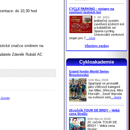
CYCLE PARKING - stojany na
ezentace: do 10,30 hod
zavěšení jízdních kol
5. 08. 2021
jedinečný systém
zavěšení jízdních kol
a koloběžek od
Sparta cycling.
Univerzální venkovní
stojan pro 7
...více
ristické značce směrem na
Všechny zprávy
ořadatele Zdeněk Rubáš AC
Cykloakademie
Grand fondo World Series
Broumovsko
11th May 2026
Sparťané
se prosadili
jako vítězové kategorií
Jan Milec Jiřincová, Miro
Horváth , Josef Vejvoda
na světové sérii
...more
v-11hodin
20.ročník TOUR DE BRDY – Velká
cena Strašic
30th March 2026
20. ročník TOUR DE
BRDY – Velká cena
Strašic