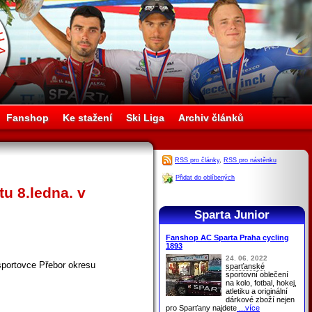
Fanshop
Ke stažení
Ski Liga
Archiv článků
RSS pro články
,
RSS pro nástěnku
Přidat do oblíbených
tu 8.ledna. v
Sparta Junior
Fanshop AC Sparta Praha cycling
1893
24. 06. 2022
 sportovce Přebor okresu
sparťanské
sportovní oblečení
na kolo, fotbal, hokej,
atletiku a originální
dárkové zboží nejen
pro
Sparťany
najdete
...více