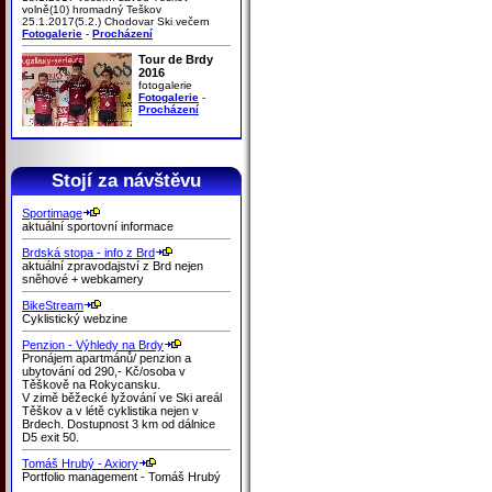
volně(10) hromadný Teškov
25.1.2017(5.2.) Chodovar Ski večern
Fotogalerie
-
Procházení
Tour de Brdy
2016
fotogalerie
Fotogalerie
-
Procházení
Stojí za návštěvu
Sportimage
aktuální sportovní informace
Brdská stopa - info z Brd
aktuální zpravodajství z Brd nejen
sněhové + webkamery
BikeStream
Cyklistický webzine
Penzion - Výhledy na Brdy
Pronájem apartmánů/ penzion a
ubytování od 290,- Kč/osoba v
Těškově na Rokycansku.
V zimě běžecké lyžování ve Ski areál
Těškov a v létě cyklistika nejen v
Brdech. Dostupnost 3 km od dálnice
D5 exit 50.
Tomáš Hrubý - Axiory
Portfolio management - Tomáš Hrubý