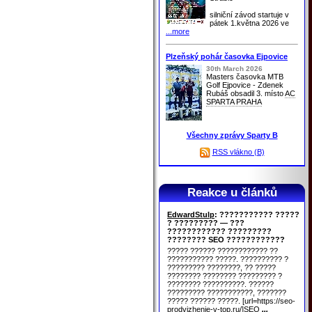
silniční závod startuje v
pátek 1.května 2026 ve
...more
Plzeňský pohár časovka Ejpovice
30th March 2026
Masters časovka MTB
Golf Ejpovice - Zdenek
Rubáš obsadil 3. místo
AC
SPARTA PRAHA
Všechny zprávy Sparty B
RSS vlákno (B)
Reakce u článků
EdwardStulp
: ??????????? ?????
? ????????? — ???
???????????? ?????????
???????? SEO ????????????
????? ?????? ???????????? ??
??????????? ?????. ?????????? ?
????????? ????????, ?? ?????
???????? ???????? ????????? ?
???????? ??????????. ??????
????????? ???????????, ???????
????? ?????? ?????. [url=https://seo-
prodvizhenie-v-top.ru/]SEO
...