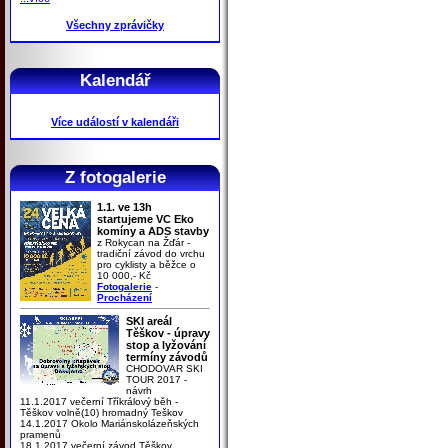
Všechny zprávičky
Kalendář
Více událostí v kalendáři
Z fotogalerie
1.1. ve 13h
startujeme VC Eko
komíny a ADS stavby
z Rokycan na Žďár -
tradiční závod do vrchu
pro cyklisty a běžce o
10 000,- Kč
Fotogalerie
-
Procházení
SKI areál
Těškov - úpravy
stop a lyžování
termíny závodů
CHODOVAR SKI
TOUR 2017 -
návrh
11.1.2017 večerní Tříkrálový běh -
Těškov volně(10) hromadný Teškov
14.1.2017 Okolo Mariánskolázeňských
pramenů
18.1.2017 večerní závod Těškov