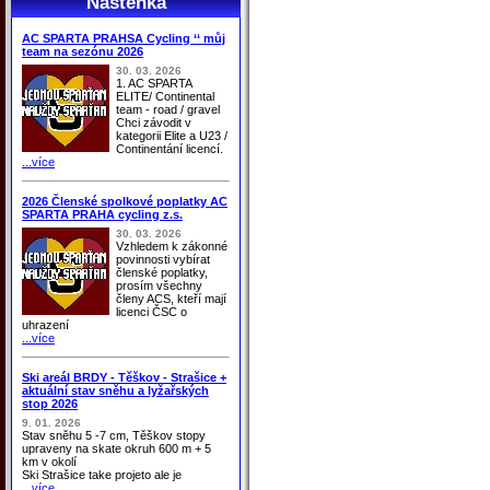
Nástěnka
AC SPARTA PRAHSA Cycling ‘‘ můj
team na sezónu 2026
30. 03. 2026
1. AC SPARTA
ELITE/ Continental
team - road / gravel
Chci závodit v
kategorii Elite a U23 /
Continentání licencí.
...více
2026 Členské spolkové poplatky AC
SPARTA PRAHA cycling z.s.
30. 03. 2026
Vzhledem k zákonné
povinnosti vybírat
členské poplatky,
prosím všechny
členy ACS, kteří mají
licenci ČSC o
uhrazení
...více
Ski areál BRDY - Těškov - Strašice +
aktuální stav sněhu a lyžařských
stop 2026
9. 01. 2026
Stav sněhu 5 -7 cm, Těškov stopy
upraveny na skate okruh 600 m + 5
km v okolí
Ski Strašice take projeto ale je
...více