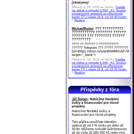
[zkráceno]
Přidáno 6. 08. 2026 ke článku:
Vsaďte
na vítěze a vyhrajte 5 000,- Kč. Souboj
excelentních sprinterů za přítomnosti
kamer ČT v pátek 16.9. od 19.30 hodin.
>
Reakce
MichaelRuige
: ??? ??????????
??????????? ???????? ??????
??????? ??? ???????? ??????
?????????
???? ?? ?????? ? ???????????
?????? Telegram ??? ????? ????????
[url=]https://dzen.ru/a/anBAWMUvbF7I8u
target="_blank">
Přidáno 6. 08. 2026 ke článku:
Vsaďte
na vítěze a vyhrajte 5 000,- Kč. Souboj
excelentních sprinterů za přítomnosti
kamer ČT v pátek 16.9. od 19.30 hodin.
>
Reakce
Příspěvky z fóra
Jiří Štefan
: Nabízíme flexibilní
úvěry a financování pro různé
projekty.
Nabízíme flexibilní úvěry a
financování pro různé projekty.
Tato půjčka umožňuje klientům
splácet již od 3 % úroku po dobu až
30 let. Můžeme schválit úvěr/hotovost
až do výše 20 000 000 Kč nebo více