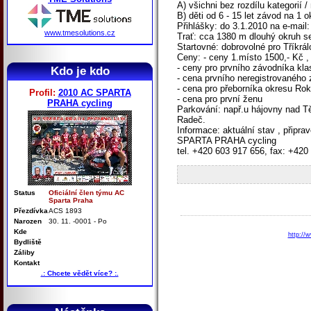
A) všichni bez rozdílu kategorií /
B) děti od 6 - 15 let závod na 1 o
Přihlášky: do 3.1.2010 na e-mai
www.tmesolutions.cz
Trať: cca 1380 m dlouhý okruh se
Startovné: dobrovolné pro Tříkrál
Ceny: - ceny 1.místo 1500,- Kč , 
- ceny pro prvního závodníka kla
Kdo je kdo
- cena prvního neregistrovaného
- cena pro přeborníka okresu Ro
Profil:
2010 AC SPARTA
- cena pro první ženu
PRAHA cycling
Parkování: např.u hájovny nad T
Radeč.
Informace: aktuální stav , připr
SPARTA PRAHA cycling
tel. +420 603 917 656, fax: +42
Status
Oficiální člen týmu AC
Sparta Praha
Přezdívka
ACS 1893
Narozen
30. 11. -0001 - Po
Kde
http://w
Bydliště
Záliby
Kontakt
.: Chcete vědět více? :.