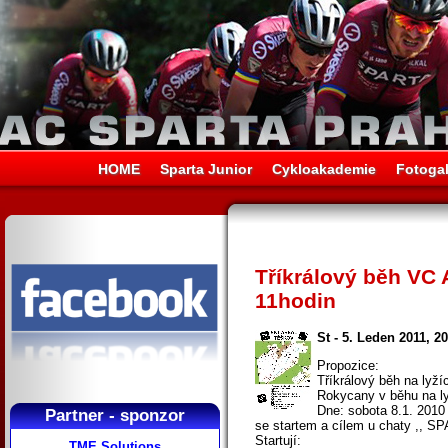
HOME
Sparta Junior
Cykloakademie
Fotogal
Tříkrálový běh VC 
11hodin
St - 5. Leden 2011, 2
Propozice:
Tříkrálový běh na lyží
Rokycany v běhu na l
Dne: sobota 8.1. 2010
Partner - sponzor
se startem a cílem u chaty ,, S
Startují:
TME Solutions