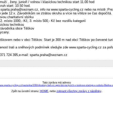
 muži , ženy, junioři / volnou i klasickou technikou start 11.00 hod
kruh start: 10.50 hod.
l: sparta.praha@seznam.cz, info na www.sparta-cycling.cz nebo na místě :Pr
 jede 12 x. Závodníkům se ztrátou okruhu a více na vítěze se čas dopočítá.
ovou charitativní sbírku
2. místo 1000,- Kč, 3. místo 500,- Kč bez rozdílu kategorií
sickou technikou
 závodníka obce Těškov
kycany.
ěškovem nebo v obci Těškov. Start je 300 m nad obcí Těškov po červené tu
avenost trati a sněhových podmínek sledujte zde www.sparta-cycling.cz za p
0 371 724 395,e-mail: sparta.praha@seznam.cz
Tato zpráva má adresu
ww.sparta-cycling.cz/nastenka/108/trikralovy-beh-vc-agro-bio-na-lyzich-v-teskove-startuje-v-sobotu-8ledna-
Zpět na úvodní stranu:
HOME
, nebo
zobrazit všechny zprávy z nástěnky
.