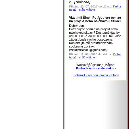
v
...[zkráceno]
Přidáno 23. 07. 2026 do vlákna:
Kniha
hostů - stálé vlákno
Vlastimil Šincl
: Potřebujete peníze
na projekt nebo naléhavou situaci
Dobrý den,
Potřebujete peníze na projekt nebo
naléhavou situaci? Dostupné částky
od 50 000 Kč do 10 000 000 Kč. Vaše
žádost bude rychle posouzena.
Kontaktujte mě prostřednictvím
soukromé zprávy:
{vlastimilsincl9@gmail.com}
Přidáno 11. 06. 2026 do vlákna:
Kniha
hostů - stálé vlákno
Nejnovější diskusní vlákno:
Kniha hostů - stálé vlákno
Zobrazit všechna vlákna ve fóru