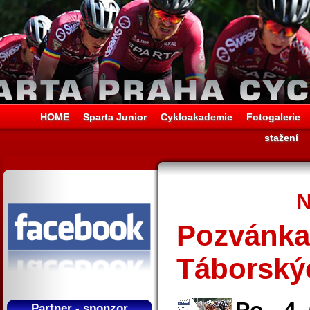
HOME
Sparta Junior
Cykloakademie
Fotogalerie
stažení
N
Pozvánka 
Táborský
Partner - sponzor