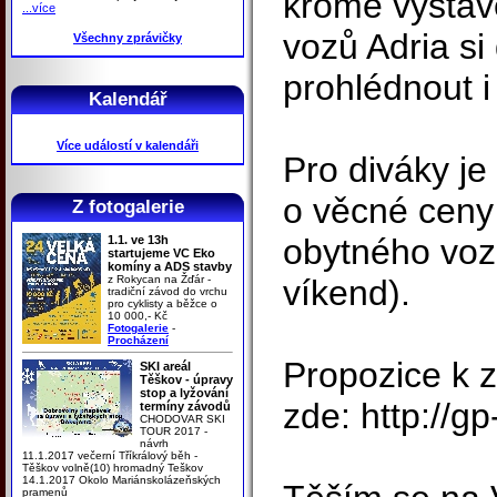
kromě vystav
...více
vozů Adria si
Všechny zprávičky
prohlédnout 
Kalendář
Více událostí v kalendáři
Pro diváky je
o věcné ceny
Z fotogalerie
obytného voz
1.1. ve 13h
startujeme VC Eko
komíny a ADS stavby
z Rokycan na Žďár -
víkend).
tradiční závod do vrchu
pro cyklisty a běžce o
10 000,- Kč
Fotogalerie
-
Procházení
Propozice k 
SKI areál
Těškov - úpravy
stop a lyžování
zde: http://g
termíny závodů
CHODOVAR SKI
TOUR 2017 -
návrh
11.1.2017 večerní Tříkrálový běh -
Těškov volně(10) hromadný Teškov
14.1.2017 Okolo Mariánskolázeňských
pramenů