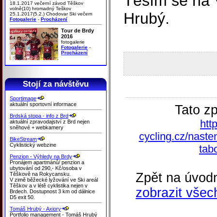
Těším se na 
18.1.2017 večerní závod Těškov
volně(10) hromadný Teškov
Hrubý.
25.1.2017(5.2.) Chodovar Ski večern
Fotogalerie
-
Procházení
Tour de Brdy
2016
fotogalerie
Fotogalerie
-
Procházení
Stojí za návštěvu
Sportimage
aktuální sportovní informace
Tato z
Brdská stopa - info z Brd
htt
aktuální zpravodajství z Brd nejen
sněhové + webkamery
cycling.cz/naste
BikeStream
Cyklistický webzine
tab
Penzion - Výhledy na Brdy
Pronájem apartmánů/ penzion a
ubytování od 290,- Kč/osoba v
Zpět na úvodn
Těškově na Rokycansku.
V zimě běžecké lyžování ve Ski areál
Těškov a v létě cyklistika nejen v
zobrazit všec
Brdech. Dostupnost 3 km od dálnice
D5 exit 50.
Tomáš Hrubý - Axiory
Portfolio management - Tomáš Hrubý