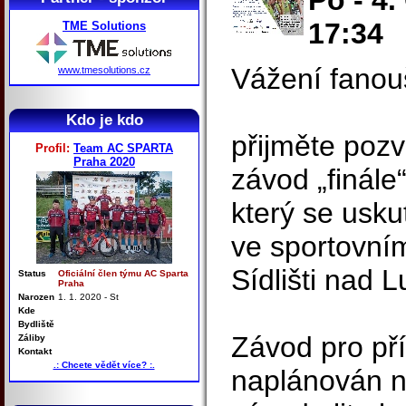
Po - 4.
17:34
TME Solutions
Vážení fanouš
www.tmesolutions.cz
Kdo je kdo
přijměte poz
Profil:
Team AC SPARTA
Praha 2020
závod „finále
který se usku
ve sportovní
Sídlišti nad L
Status
Oficiální člen týmu AC Sparta
Praha
Narozen
1. 1. 2020 - St
Kde
Bydliště
Závod pro pří
Záliby
Kontakt
.: Chcete vědět více? :.
naplánován n