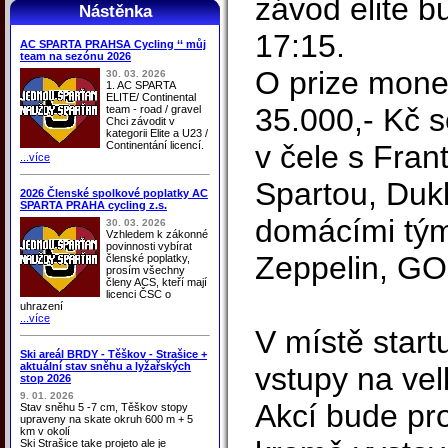
závod elite b
Nástěnka
17:15.
AC SPARTA PRAHSA Cycling ‘‘ můj
team na sezónu 2026
O prize mone
30. 03. 2026
1. AC SPARTA
ELITE/ Continental
35.000,- Kč s
team - road / gravel
Chci závodit v
kategorii Elite a U23 /
Continentání licencí.
v čele s Fra
...více
Spartou, Duk
2026 Členské spolkové poplatky AC
SPARTA PRAHA cycling z.s.
domácími tým
30. 03. 2026
Vzhledem k zákonné
povinnosti vybírat
Zeppelin, GO 
členské poplatky,
prosím všechny
členy ACS, kteří mají
licenci ČSC o
uhrazení
...více
V místě start
Ski areál BRDY - Těškov - Strašice +
aktuální stav sněhu a lyžařských
vstupy na ve
stop 2026
9. 01. 2026
Akcí bude pr
Stav sněhu 5 -7 cm, Těškov stopy
upraveny na skate okruh 600 m + 5
km v okolí
Ski Strašice take projeto ale je