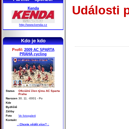
Události 
Kenda
http://www.kenda.cz
Kdo je kdo
Profil:
2009 AC SPARTA
PRAHA cycling
Status
Oficiální člen týmu AC Sparta
Praha
Narozen
30. 11. -0001 - Po
Kde
Bydliště
Záliby
Foto
Ve fotogalerii
Kontakt
.: Chcete vědět více? :.