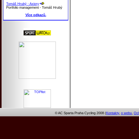
Tomáš Hrubý - Axiory
Portfolio management - Tomáš Hrubý
Více odkazů.
© AC Sparta Praha Cycling 2008 (
Kontakty
,
o webu
,
Och