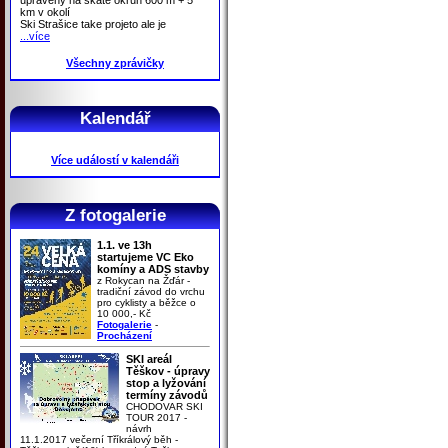
km v okolí
Ski Strašice take projeto ale je
...více
Všechny zprávičky
Kalendář
Více událostí v kalendáři
Z fotogalerie
1.1. ve 13h
startujeme VC Eko
komíny a ADS stavby
z Rokycan na Žďár -
tradiční závod do vrchu
pro cyklisty a běžce o
10 000,- Kč
Fotogalerie
-
Procházení
SKI areál
Těškov - úpravy
stop a lyžování
termíny závodů
CHODOVAR SKI
TOUR 2017 -
návrh
11.1.2017 večerní Tříkrálový běh -