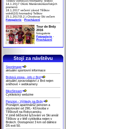
Těškov volně(10) hromadný Teškov
14.1.2017 Okolo Mariánskolázeňských
pramenů
18.1.2017 večerní závod Těškov
volně(10) hromadný Teškov
25.1.2017(5.2.) Chodovar Ski večern
Fotogalerie
-
Procházení
Tour de Brdy
2016
fotogalerie
Fotogalerie
-
Procházení
Stojí za návštěvu
Sportimage
aktuální sportovní informace
Brdská stopa - info z Brd
aktuální zpravodajství z Brd nejen
sněhové + webkamery
BikeStream
Cyklistický webzine
Penzion - Výhledy na Brdy
Pronájem apartmánů/ penzion a
ubytování od 290,- Kč/osoba v
Těškově na Rokycansku.
V zimě běžecké lyžování ve Ski areál
Těškov a v létě cyklistika nejen v
Brdech. Dostupnost 3 km od dálnice
D5 exit 50.