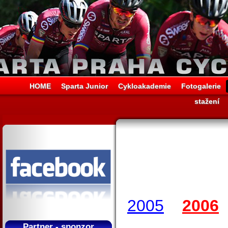
HOME
Sparta Junior
Cykloakademie
Fotogalerie
stažení
2005
2006
Partner - sponzor