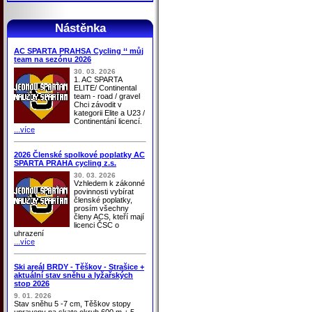
Nástěnka
AC SPARTA PRAHSA Cycling ‘‘ můj
team na sezónu 2026
30. 03. 2026
1. AC SPARTA
ELITE/ Continental
team - road / gravel
Chci závodit v
kategorii Elite a U23 /
Continentání licencí.
...více
2026 Členské spolkové poplatky AC
SPARTA PRAHA cycling z.s.
30. 03. 2026
Vzhledem k zákonné
povinnosti vybírat
členské poplatky,
prosím všechny
členy ACS, kteří mají
licenci ČSC o
uhrazení
...více
Ski areál BRDY - Těškov - Strašice +
aktuální stav sněhu a lyžařských
stop 2026
9. 01. 2026
Stav sněhu 5 -7 cm, Těškov stopy
upraveny na skate okruh 600 m + 5