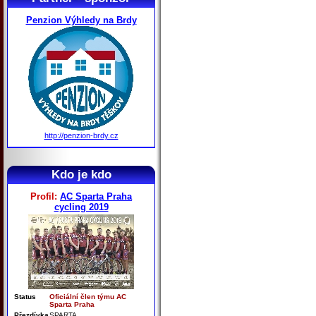
Penzion Výhledy na Brdy
http://penzion-brdy.cz
Kdo je kdo
Profil:
AC Sparta Praha
cycling 2019
Status
Oficiální člen týmu AC
Sparta Praha
Přezdívka
SPARTA