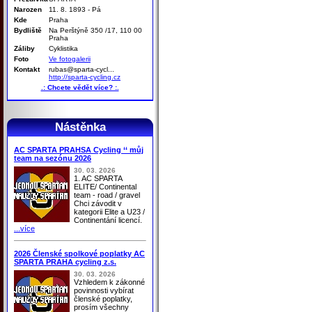
Narozen
11. 8. 1893 - Pá
Kde
Praha
Bydliště
Na Perštýně 350 /17, 110 00
Praha
Záliby
Cyklistika
Foto
Ve fotogalerii
Kontakt
rubas@sparta-cycl...
http://sparta-cycling.cz
.: Chcete vědět více? :.
Nástěnka
AC SPARTA PRAHSA Cycling ‘‘ můj
team na sezónu 2026
30. 03. 2026
1. AC SPARTA
ELITE/ Continental
team - road / gravel
Chci závodit v
kategorii Elite a U23 /
Continentání licencí.
...více
2026 Členské spolkové poplatky AC
SPARTA PRAHA cycling z.s.
30. 03. 2026
Vzhledem k zákonné
povinnosti vybírat
členské poplatky,
prosím všechny