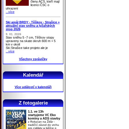
členy ACS, kteří mají
licenci ČSC o
uhrazení
...více
Ski areál BRDY - Těškov - Strašice +
aktuální stav sněhu a lyžařských
stop 2026
9. 01. 2026
Stav sněhu 5 -7 cm, Těškov stopy
upraveny na skate okruh 600 m + 5
km v okolí
Ski Strašice take projeto ale je
...více
Všechny zprávičky
Kalendář
Více událostí v kalendáři
Z fotogalerie
1.1. ve 13h
startujeme VC Eko
komíny a ADS stavby
z Rokycan na Žďár -
tradiční závod do vrchu
pro cyklisty a běžce o