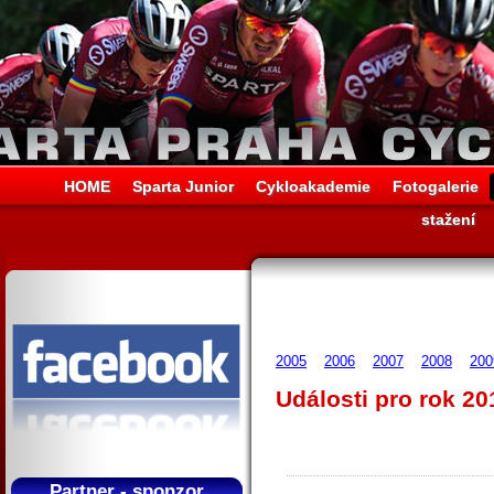
HOME
Sparta Junior
Cykloakademie
Fotogalerie
stažení
2005
2006
2007
2008
200
Události pro rok 20
Partner - sponzor