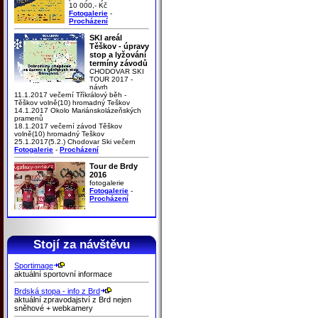
10 000,- Kč
Fotogalerie
-
Procházení
SKI areál
Těškov - úpravy
stop a lyžování
termíny závodů
CHODOVAR SKI
TOUR 2017 -
návrh
11.1.2017 večerní Tříkrálový běh -
Těškov volně(10) hromadný Teškov
14.1.2017 Okolo Mariánskolázeňských
pramenů
18.1.2017 večerní závod Těškov
volně(10) hromadný Teškov
25.1.2017(5.2.) Chodovar Ski večern
Fotogalerie
-
Procházení
Tour de Brdy
2016
fotogalerie
Fotogalerie
-
Procházení
Stojí za návštěvu
Sportimage
aktuální sportovní informace
Brdská stopa - info z Brd
aktuální zpravodajství z Brd nejen
sněhové + webkamery