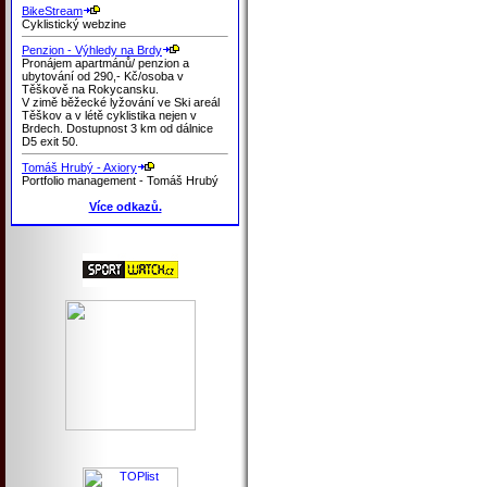
BikeStream
Cyklistický webzine
Penzion - Výhledy na Brdy
Pronájem apartmánů/ penzion a
ubytování od 290,- Kč/osoba v
Těškově na Rokycansku.
V zimě běžecké lyžování ve Ski areál
Těškov a v létě cyklistika nejen v
Brdech. Dostupnost 3 km od dálnice
D5 exit 50.
Tomáš Hrubý - Axiory
Portfolio management - Tomáš Hrubý
Více odkazů.