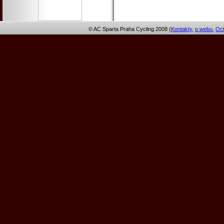
© AC Sparta Praha Cycling 2008 (
Kontakty
,
o webu
,
Och